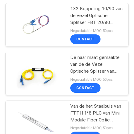
1X2 Koppeling 10/90 van
20
de vezel Optische
Vezel Optische
Splitser FBT 20/80
30/70 40/60 50/50 5/95
Negociatable MOQ:50pcs
Splitser
CONTACT
De naar maat gemaakte
van de de Vezel
Optische Splitser van
21
1X2 1X4 2X2 Lage
Negociatable MOQ:50pcs
vezel optische
Overmaat
CONTACT
snelle schakelaar
Van de het Staalbuis van
FTTH 1*8 PLC van Mini
Module Fiber Optic
Splitser 1x8
Negociatable MOQ:50pcs