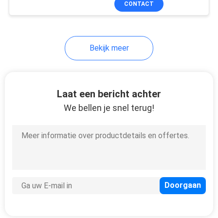
CONTACT
146
Optische de
Lijnterminal van OLT
Bekijk meer
Laat een bericht achter
We bellen je snel terug!
159
FTTH-Routermodem