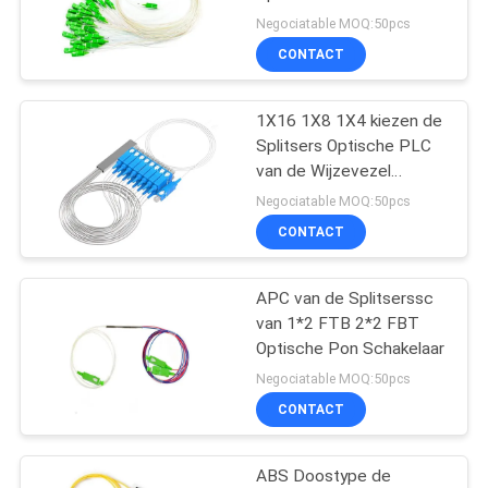
8517622990
Negociatable MOQ:50pcs
CONTACT
11
1X16 1X8 1X4 kiezen de
XPON ONT
Splitsers Optische PLC
van de Wijzevezel
Optische APC UPC van
Negociatable MOQ:50pcs
Splitserssc Splitser uit
CONTACT
APC van de Splitserssc
78
van 1*2 FTB 2*2 FBT
Optische Pon Schakelaar
ZTE GPON ONU
Negociatable MOQ:50pcs
CONTACT
ABS Doostype de