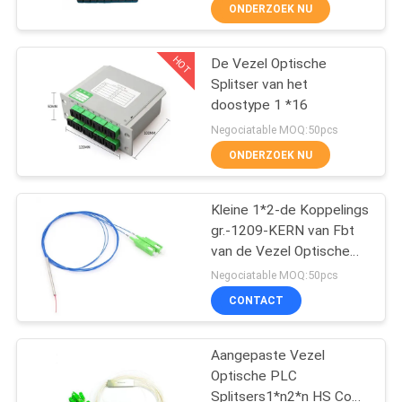
CONTACTEER
ONDERZOEK NU
ONS
HOT
De Vezel Optische
14
Splitser van het
VERZOEK
doostype 1 *16
OM
WiFi GPON ONU
Negociatable MOQ:50pcs
EEN
ONDERZOEK NU
CITAAT
Kleine 1*2-de Koppelings
gr.-1209-KERN van Fbt
SITEMAP
van de Vezel Optische
32
Splitser gr.-1221-KERN
Negociatable MOQ:50pcs
PRIVACY
CONTACT
wifi epon onu
POLICY
Aangepaste Vezel
Optische PLC
Splitsers1*n2*n HS Code