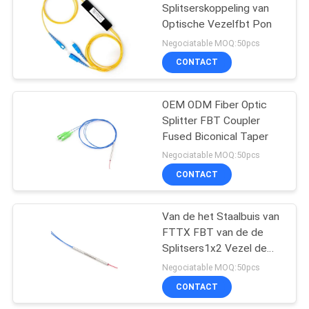
Splitserskoppeling van
Optische Vezelfbt Pon
35
Negociatable MOQ:50pcs
CONTACT
NOKIA GPON ONU
OEM ODM Fiber Optic
Splitter FBT Coupler
Fused Biconical Taper
Negociatable MOQ:50pcs
CONTACT
29
Vezel Optische
Van de het Staalbuis van
FTTX FBT van de de
Einddoos
Splitsers1x2 Vezel de
Koppelingssc UPC
Negociatable MOQ:50pcs
CONTACT