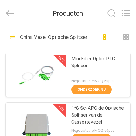
HONGKING
INDUSTRIAL
CO.,
Producten
LIMITED.
All
Rights
Reserved.
HUIS
419
China Vezel Optische Splitser
GPON ONU ONT
PRODUCTEN
HOT
Mini Fiber Optic-PLC
Splitser
ONGEVEER
ONS
Negociatable MOQ:50pcs
ONDERZOEK NU
143
FABRIEKSREIS
HOT
1*8 Sc-APC de Optische
Huawei GPON ONU
Splitser van de
KWALITEITSCONTROLE
Cassettevezel
Negociatable MOQ:50pcs