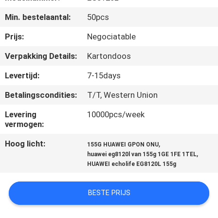
CONTACTEER
Min. bestelaantal:
50pcs
ONS
Prijs:
Negociatable
VERZOEK
Verpakking Details:
Kartondoos
OM
Levertijd:
7-15days
EEN
Betalingscondities:
T/T, Western Union
CITAAT
Levering
10000pcs/week
vermogen:
SITEMAP
Hoog licht:
,
155G HUAWEI GPON ONU
,
huawei eg8120l van 155g 1GE 1FE 1TEL
PRIVACY
HUAWEI echolife EG8120L 155g
POLICY
BESTE PRIJS