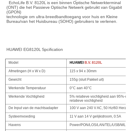
EchoLife
 B.V. 8120L
is een binnen Optische Netwerkterminal 
(ONT) die het Passieve Optische Netwerk gebruikt van Gigabit 
(GPON)
technologie om ultra-breedbandtoegang voor huis en Kleine 
Bureau/van het Huisbureau (SOHO) gebruikers te verlenen.
HUAWEI EG8120L Spcification
Model
HUAWEI
B.V. 8120L
Afmetingen (H x W x D)
115 x 94 x 30mm
Gewicht
155g (sluit Pakket uit)
Werkende Temperatuur
0°C aan 40°C
Werkende Vochtigheid
5% relatieve vochtigheid aan 95%-(n
relatieve vochtigheid
De Input van de machtsadapter
100 V aan 240 V AC, 50 Hz/60 Herz
Systeemvoeding
11 V aan 14 V gelijkstroom, 0.5A
Havens
Power/PON/LOS/LAN/TEL/USB/WLA