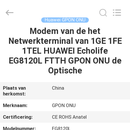
HONGKING
INDUSTRIAL
CO.,
LIMITED.
All
Huawei GPON ONU
Rights
Reserved.
Modem van de het
HUIS
Netwerkterminal van 1GE 1FE
PRODUCTEN
1TEL HUAWEI Echolife
EG8120L FTTH GPON ONU de
ONGEVEER
Optische
ONS
Plaats van
China
herkomst:
FABRIEKSREIS
Merknaam:
GPON ONU
KWALITEITSCONTROLE
Certificering:
CE ROHS Anatel
Modelnummer:
EG8120L