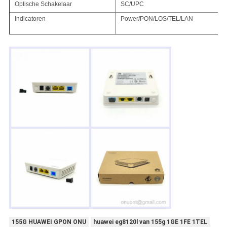
Optische Schakelaar
SC/UPC
Indicatoren
Power/PON/LOS/TEL/LAN
155G HUAWEI GPON ONU
huawei eg8120l van 155g 1GE 1FE 1TEL