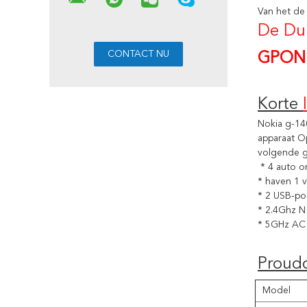
Van het de
De Du
GPON
Korte 
Nokia g-14
apparaat Op
volgende g
* 4 auto 
* haven 1 v
* 2 USB-po
* 2.4Ghz N
* 5GHz AC 
Proud
Model