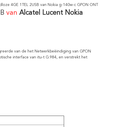
raadloze 4GE 1TEL 2USB van Nokia g-140w-c GPON ONT
SB
van
Alcatel Lucent Nokia 
egreerde van de het Netwerkbeëindiging van GPON 
che interface van itu-t G.984, en verstrekt het 