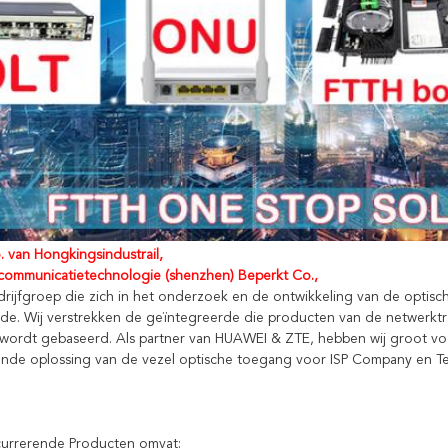
 van Hongkingsindustrail,
ommunicatietechnologie (shenzhen) Beperkt Co.,
drijfgroep die zich in het onderzoek en de ontwikkeling van de optis
rde. Wij verstrekken de geïntegreerde die producten van de netwerktra
wordt gebaseerd. Als partner van HUAWEI & ZTE, hebben wij groot vo
nde oplossing van de vezel optische toegang voor ISP Company en Tel
urrerende Producten omvat: