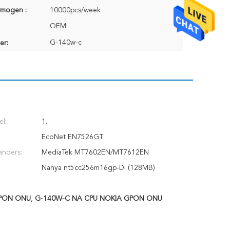
rmogen :
10000pcs/week
OEM
G-140w-c
er:
el:
1.
EcoNet EN7526GT
nders:
MediaTek MT7602EN/MT7612EN
Nanya nt5cc256m16gp-Di (128MB)
GPON ONU
,
G-140W-C NA CPU NOKIA GPON ONU