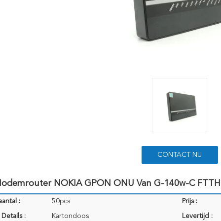
CONTACT NU
odemrouter NOKIA GPON ONU Van G-140w-C FTTH I
antal :
50pcs
Prijs :
Details :
Kartondoos
Levertijd :