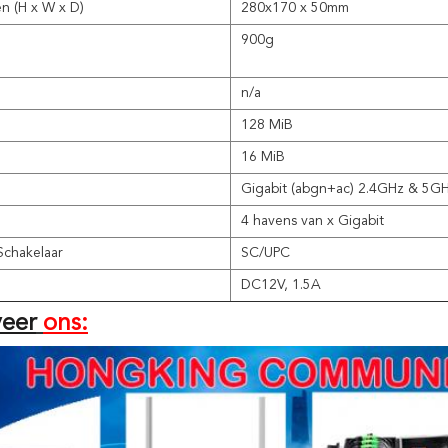
n (H x W x D)
280x170 x 50mm
900g
n/a
128 MiB
16 MiB
Gigabit (abgn+ac) 2.4GHz & 5G
4 havens van x Gigabit
Schakelaar
SC/UPC
DC12V, 1.5A
eer
ons: