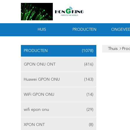
HUIS
PRODUCTEN
ONGEVEE
Thuis
Pro
PRODUCTEN
(1078)
GPON ONU ONT
(416)
Huawei GPON ONU
(143)
WiFi GPON ONU
(14)
wifi epon onu
(29)
XPON ONT
(8)