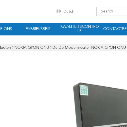
Dutch
KWALITEITSCONTRO
R ONS
FABRIEKSREIS
CONTACTEE
LE
ducten
NOKIA GPON ONU
De De Modemrouter NOKIA GPON ONU V