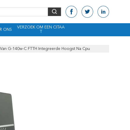
VERZOEK OM EEN CITAA
R ONS
T
an G-140w-C FTTH Integreerde Hoogst Na Cpu