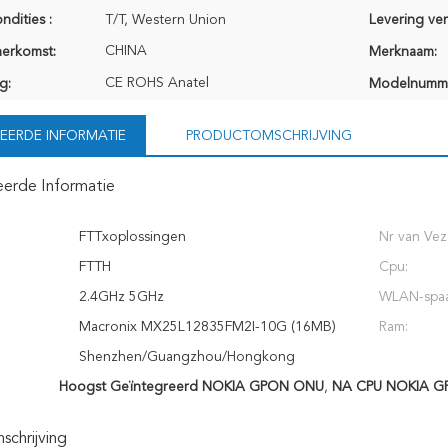
ndities :
T/T, Western Union
Levering ve
CHINA
herkomst:
Merknaam:
CE ROHS Anatel
g:
Modelnumm
EERDE INFORMATIE
PRODUCTOMSCHRIJVING
eerde Informatie
FTTxoplossingen
Nr van Vez
FTTH
Cpu:
2.4GHz 5GHz
WLAN-spaa
Macronix MX25L12835FM2I-10G (16MB)
Ram:
Shenzhen/Guangzhou/Hongkong
Hoogst Geïntegreerd NOKIA GPON ONU
,
NA CPU NOKIA 
chrijving