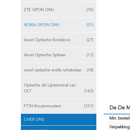
ZTE GPON ONU
(75)
NOKIA GPON ONU
(31)
Vezel Optische Einddoos
(27)
Vezel Optische Splitser
(17)
vezel optische snelle schakelaar
(18)
Optische de Lijnterminal van
OLT
(143)
FTTH-Routermodem
(157)
De De M
Min. bestela
OVER ONS
Verpakking 