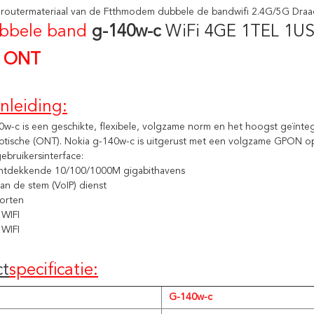
 routermateriaal van de Ftthmodem dubbele de bandwifi 2.4G/5G D
bbele band
g-140w-
c
 WiFi 
4GE 1TEL 1U
 ONT
Inleiding:
0w-c is een geschikte, flexibele, volgzame norm en het hoogst geïnt
tische (ONT). Nokia g-140w-c is uitgerust met een volgzame GPON optis
ebruikersinterface:
ontdekkende 10/100/1000M gigabithavens
an de stem (VoIP) dienst
orten
 WIFI
WIFI
ct
specificatie:
G-140w-c