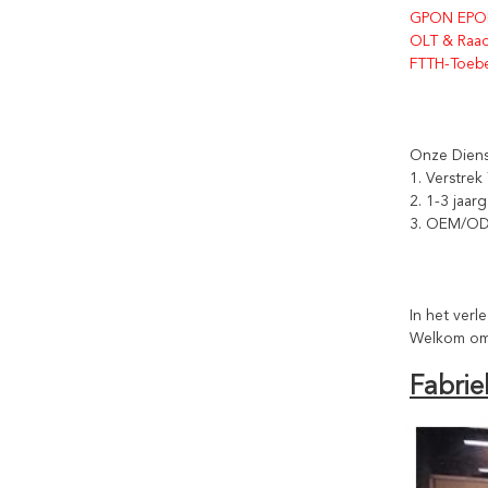
GPON EPO
OLT & Raa
FTTH-Toeb
Onze Dien
1. Verstre
2. 1-3 jaar
3. OEM/OD
In het ver
Welkom om 
Fabrie