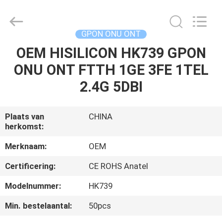
HONGKING
INDUSTRIAL
CO.,
LIMITED.
All
GPON ONU ONT
Rights
Reserved.
OEM HISILICON HK739 GPON
HUIS
ONU ONT FTTH 1GE 3FE 1TEL
PRODUCTEN
2.4G 5DBI
ONGEVEER
Plaats van
CHINA
herkomst:
ONS
Merknaam:
OEM
FABRIEKSREIS
Certificering:
CE ROHS Anatel
Modelnummer:
HK739
KWALITEITSCONTROLE
Min. bestelaantal:
50pcs