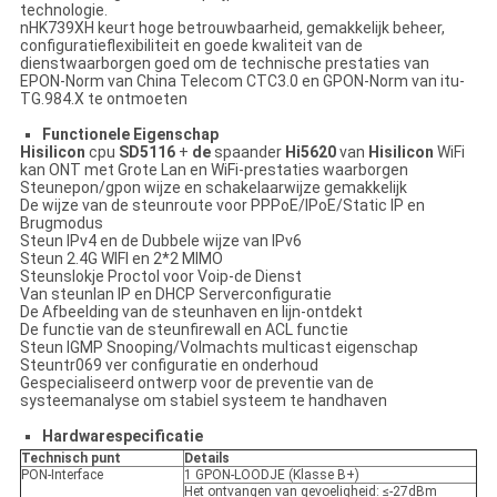
technologie.
nHK739XH keurt hoge betrouwbaarheid, gemakkelijk beheer,
configuratieflexibiliteit en goede kwaliteit van de
dienstwaarborgen goed om de technische prestaties van
EPON-Norm van China Telecom CTC3.0 en GPON-Norm van itu-
TG.984.X te ontmoeten
Functionele Eigenschap
Hisilicon
cpu
SD5116
+
de
spaander
Hi5620
van
Hisilicon
WiFi
kan ONT met Grote Lan en WiFi-prestaties waarborgen
Steunepon/gpon wijze en schakelaarwijze gemakkelijk
De wijze van de steunroute voor PPPoE/IPoE/Static IP en
Brugmodus
Steun IPv4 en de Dubbele wijze van IPv6
Steun 2.4G WIFI en 2*2 MIMO
Steunslokje Proctol voor Voip-de Dienst
Van steunlan IP en DHCP Serverconfiguratie
De Afbeelding van de steunhaven en lijn-ontdekt
De functie van de steunfirewall en ACL functie
Steun IGMP Snooping/Volmachts multicast eigenschap
Steuntr069 ver configuratie en onderhoud
Gespecialiseerd ontwerp voor de preventie van de
systeemanalyse om stabiel systeem te handhaven
Hardwarespecificatie
Technisch punt
Details
PON-Interface
1 GPON-LOODJE (Klasse B+)
Het ontvangen van gevoeligheid: ≤-27dBm