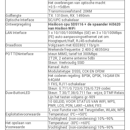
Het overbrengen van optische macht:
+0.5~+5dBm
Transmissieafstand: 20KM
Golflengte
TX: 1310nm, RX: 1490nm
Optische Interface
SC/UPC schakelaar
Ontwerpregeling
Hisilicon cpu SD5116 + de spaander Hi5620
van Hisilion WiFi
LAN Interface
1 x 10/100/1000Mbps (GE) en 3 x 10/100Mbps
(FE) auto aanpassingsethernet zet om.
Hoogtepunt/Half, RJ45-schakelaar
Draadloos
Volgzaam met IEEE802.11b/g/n
Werkende frequentie: 2.400-2.4835GHz
POTTENinterface
steun MIMO, tarief tot 300Mbps
2T2R, 2 externe antenne 5dBi
Steun: Veelvoudig SSID
Kanaal: Auto
Modulatietype: DSSS, CCK EN OFDM
Het coderen regeling: BPSK, QPSK, 16QAM EN
64QAM
1 FXS, RJ11-schakelaar
Steun: G.711/G.723/G.726/G.729 codec
Duw-ButtonLED
Steun: T.30/T.38/G.711 fax - wijze, DTMF-Relais
Lijn het testen volgens gr.-909
10 GELEID, VOOR STATUS VAN WIFI, WPS,
PWR, LOS, PON, LAN1~LAN4, FXS
3, voor Functie van het Terugstellen, WLAN, WPS
Exploitatievoorwaarde
Temperatuur: 0℃~+50℃
Vochtigheid: (non-condensing) 10%~90%
Het opslaan van
Temperatuur: -30℃~+60℃
Voorwaarde
Vochtigheid: (non-condensing) 10%~90%