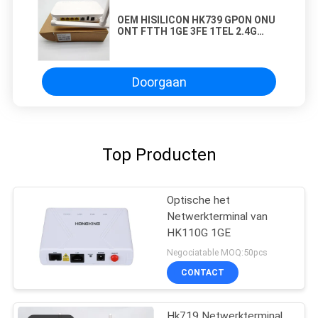
OEM HISILICON HK739 GPON ONU
ONT FTTH 1GE 3FE 1TEL 2.4G
5DBI
Doorgaan
Top Producten
Optische het
Netwerkterminal van
HK110G 1GE
Negociatable MOQ:50pcs
CONTACT
Hk719 Netwerkterminal