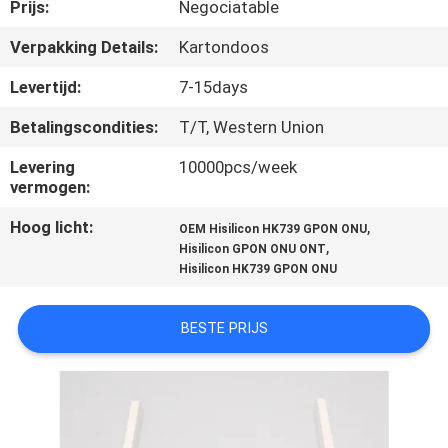
CONTACTEER
Prijs:
Negociatable
ONS
Verpakking Details:
Kartondoos
Levertijd:
7-15days
VERZOEK
Betalingscondities:
T/T, Western Union
OM
Levering
10000pcs/week
EEN
vermogen:
CITAAT
Hoog licht:
,
OEM Hisilicon HK739 GPON ONU
,
Hisilicon GPON ONU ONT
SITEMAP
Hisilicon HK739 GPON ONU
BESTE PRIJS
PRIVACY
POLICY