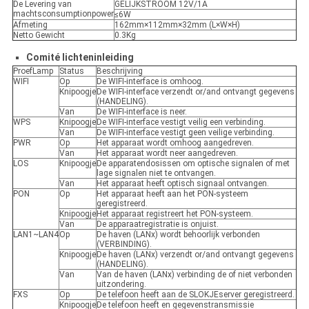
De Levering van
GELIJKSTROOM 12V/1A
machtsconsumptionpower
≤6W
Afmeting
162mm×112mm×32mm (L×W×H)
Netto Gewicht
0.3Kg
Comité lichteninleiding
ProefLamp
Status
Beschrijving
WIFI
Op
De WIFI-interface is omhoog.
Knipoogje
De WIFI-interface verzendt or/and ontvangt gegevens
(HANDELING).
Van
De WIFI-interface is neer.
WPS
Knipoogje
De WIFI-interface vestigt veilig een verbinding.
Van
De WIFI-interface vestigt geen veilige verbinding.
PWR
Op
Het apparaat wordt omhoog aangedreven.
Van
Het apparaat wordt neer aangedreven.
LOS
Knipoogje
De apparatendosissen om optische signalen of met
lage signalen niet te ontvangen.
Van
Het apparaat heeft optisch signaal ontvangen.
PON
Op
Het apparaat heeft aan het PON-systeem
geregistreerd.
Knipoogje
Het apparaat registreert het PON-systeem.
Van
De apparaatregistratie is onjuist.
LAN1~LAN4
Op
De haven (LANx) wordt behoorlijk verbonden
(VERBINDING).
Knipoogje
De haven (LANx) verzendt or/and ontvangt gegevens
(HANDELING).
Van
Van de haven (LANx) verbinding de of niet verbonden
uitzondering.
FXS
Op
De telefoon heeft aan de SLOKJEserver geregistreerd.
Knipoogje
De telefoon heeft en gegevenstransmissie