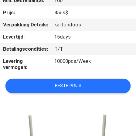
Min. bestelaantal:
100
CONTACTEER
ONS
Prijs:
45us$
Verpakking Details:
kartondoos
VERZOEK
Levertijd:
15days
OM
Betalingscondities:
T/T
EEN
Levering
10000pcs/Week
CITAAT
vermogen:
SITEMAP
BESTE PRIJS
PRIVACY
POLICY