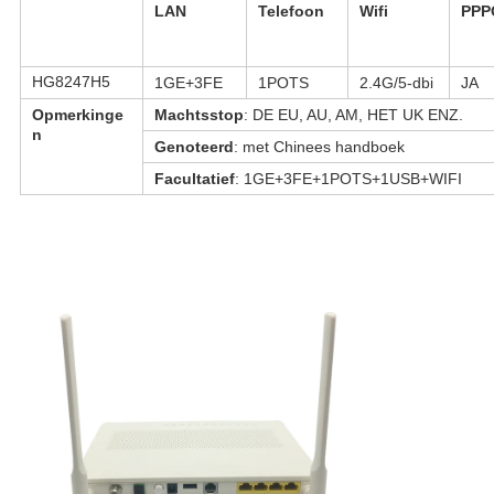
LAN
Telefoon
Wifi
PPP
HG8247H5
1GE+3FE
1POTS
2.4G/5-dbi
JA
Opmerkinge
Machtsstop
: DE EU, AU, AM, HET UK ENZ.
n
Genoteerd
: met Chinees handboek
Facultatief
: 1GE+3FE+1POTS+1USB+WIFI