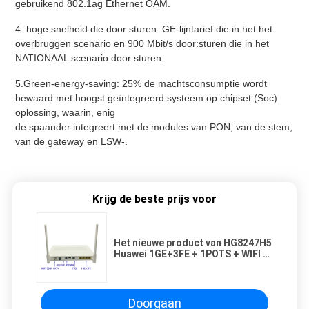
gebruikend 802.1ag Ethernet OAM.
4. hoge snelheid die door:sturen: GE-lijntarief die in het het
overbruggen scenario en 900 Mbit/s door:sturen die in het
NATIONAAL scenario door:sturen.
5.Green-energy-saving: 25% de machtsconsumptie wordt
bewaard met hoogst geïntegreerd systeem op chipset (Soc)
oplossing, waarin, enig
de spaander integreert met de modules van PON, van de stem,
van de gateway en LSW-.
Krijg de beste prijs voor
Het nieuwe product van HG8247H5
Huawei 1GE+3FE + 1POTS + WIFI +
CATV + USB-poort GPON/EPON
FTTH ONU
Doorgaan