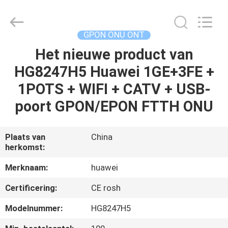
HONGKING
INDUSTRIAL
CO.,
LIMITED.
All
GPON ONU ONT
Rights
Reserved.
Het nieuwe product van
HUIS
HG8247H5 Huawei 1GE+3FE +
PRODUCTEN
1POTS + WIFI + CATV + USB-
poort GPON/EPON FTTH ONU
ONGEVEER
ONS
Plaats van
China
herkomst:
FABRIEKSREIS
Merknaam:
huawei
Certificering:
CE rosh
KWALITEITSCONTROLE
Modelnummer:
HG8247H5