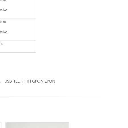
elke
welke
elke
welke
);
n
USB TEL. FTTH GPON EPON