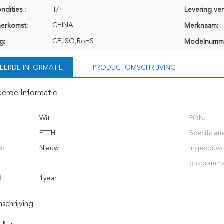
ndities :
T/T
Levering ve
CHINA
herkomst:
Merknaam:
CE,ISO,RoHS
g:
Modelnumm
EERDE INFORMATIE
PRODUCTOMSCHRIJVING
eerde Informatie
Wit
PON:
FTTH
Specificati
e:
Nieuw
Ingebouw
programma
d:
1year
chrijving