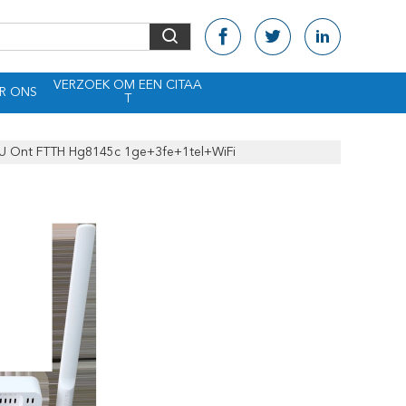
VERZOEK OM EEN CITAA
R ONS
T
 Ont FTTH Hg8145c 1ge+3fe+1tel+WiFi