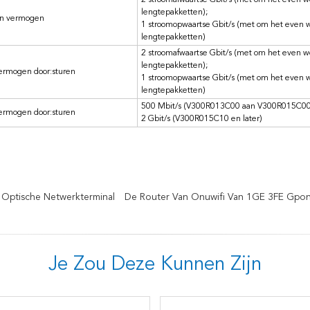
2 stroomafwaartse Gbit/s (met om het even w
lengtepakketten);
en vermogen
1 stroomopwaartse Gbit/s (met om het even 
lengtepakketten)
2 stroomafwaartse Gbit/s (met om het even w
lengtepakketten);
vermogen door:sturen
1 stroomopwaartse Gbit/s (met om het even 
lengtepakketten)
500 Mbit/s (V300R013C00 aan V300R015C00
vermogen door:sturen
2 Gbit/s (V300R015C10 en later)
Optische Netwerkterminal
De Router Van Onuwifi Van 1GE 3FE Gpo
Je Zou Deze Kunnen Zijn