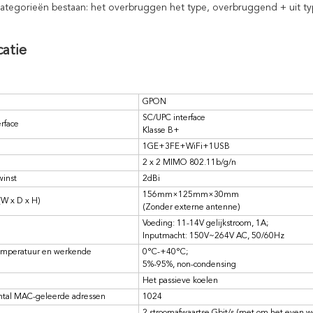
ategorieën bestaan: het overbruggen het type, overbruggend + uit ty
catie
GPON
SC/UPC interface
erface
Klasse B+
1GE+3FE+WiFi+1USB
2 x 2 MIMO 802.11b/g/n
inst
2dBi
156mm×125mm×30mm
W x D x H)
(Zonder externe antenne)
Voeding: 11-14V gelijkstroom, 1A;
Inputmacht: 150V~264V AC, 50/60Hz
mperatuur en werkende
0°C-+40°C;
5%-95%, non-condensing
Het passieve koelen
al MAC-geleerde adressen
1024