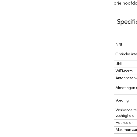
drie hoofdc
Specifi
NNI
Optische int
UNI
WiFi-norm
Antenneaanw
Afmetingen (
Voeding
Werkende te
vochtigheid
Het koelen
Maximumaant