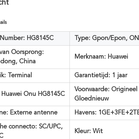
cht
ails
Number: HG8145C
Type:
Gpon/Epon, O
 van Oorsprong:
Merknaam:
Huawei
dong, China
k:
Terminal
Garantietijd:
1 jaar
Voorwaarde:
Origineel
Huawei Onu HG8145C
Gloednieuw
ne:
Externe antenne
Havens: 1GE+3FE+2T
he connecto:
SC/UPC,
Kleur:
Wit
C