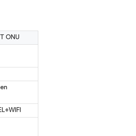
NT ONU
 en
EL+WIFI