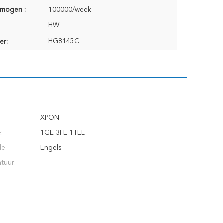
rmogen :
100000/week
HW
HG8145C
er:
XPON
e:
1GE 3FE 1TEL
de
Engels
tuur: