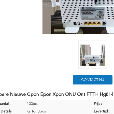
CONTACT NU
ere Nieuwe Gpon Epon Xpon ONU Ont FTTH Hg8145
antal :
100pcs
Prijs :
Details :
Kartondoos
Levertijd :