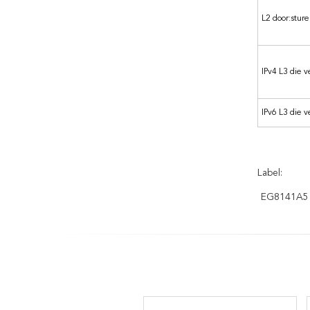
L2 door:stur
IPv4 L3 die 
IPv6 L3 die 
Label:
EG8141A5 