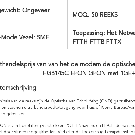
ewicht:
Ongeveer
MOQ: 50
REEKS
Toepassing:
Het Netwe
-Mode Vezel:
SMF
FTTH FTTB FTTX
thandelsprijs van van het de modem de optisch
HG8145C EPON GPON met 1GE+
tomschrijving
inals van de reeks zijn de Optische van EchoLifehg (ONTs) gebruiker-z
 en steunen ultra-bandbreedtetoegang voor huis of Kleine Bureau/va
ën gebruiken.
 ONTs van EchoLifehg verstrekken POTTENhavens en FE/GE-de havens 
et door:sturen mogelijkheden. Verbeter de toekomstig-bewijsdiensten 