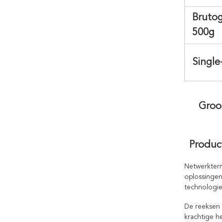
Brutog
500g
Single
Groo
Produc
Netwerkterm
oplossingen
technologie
De reeksen
krachtige h