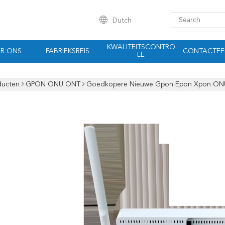
Dutch
KWALITEITSCONTRO
R ONS
FABRIEKSREIS
CONTACTEE
LE
ducten
GPON ONU ONT
Goedkopere Nieuwe Gpon Epon Xpon ONU