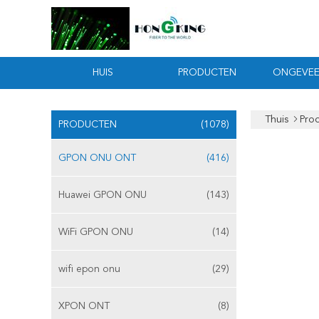
HUIS
PRODUCTEN
ONGEVEE
Thuis
Pro
PRODUCTEN
(1078)
GPON ONU ONT
(416)
Huawei GPON ONU
(143)
WiFi GPON ONU
(14)
wifi epon onu
(29)
XPON ONT
(8)