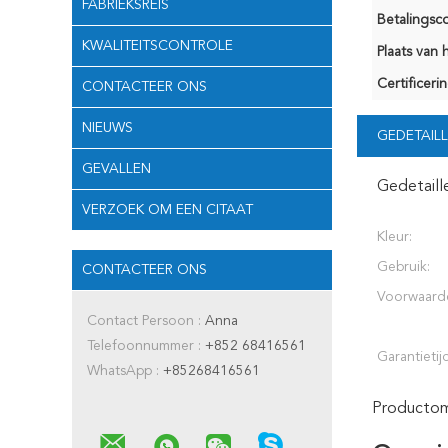
FABRIEKSREIS
Betalingsco
KWALITEITSCONTROLE
Plaats van 
Certificerin
CONTACTEER ONS
NIEUWS
GEDETAILL
GEVALLEN
Gedetaill
VERZOEK OM EEN CITAAT
Kleur:
Gebruik:
CONTACTEER ONS
Voorwaard
Contact Persoon :
Anna
Telefoonnummer :
+852 68416561
Garantietij
WhatsApp :
+85268416561
Productoms