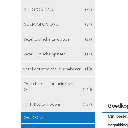
ZTE GPON ONU
(75)
NOKIA GPON ONU
(31)
Vezel Optische Einddoos
(27)
Vezel Optische Splitser
(17)
vezel optische snelle schakelaar
(18)
Optische de Lijnterminal van
OLT
(143)
FTTH-Routermodem
(157)
Goedkop
Min. bestela
OVER ONS
Verpakking 