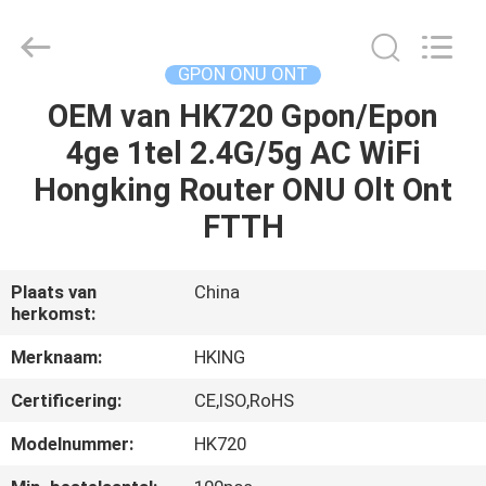
HONGKING
INDUSTRIAL
CO.,
LIMITED.
All
GPON ONU ONT
Rights
Reserved.
OEM van HK720 Gpon/Epon
HUIS
4ge 1tel 2.4G/5g AC WiFi
PRODUCTEN
Hongking Router ONU Olt Ont
FTTH
ONGEVEER
ONS
Plaats van
China
herkomst:
FABRIEKSREIS
Merknaam:
HKING
Certificering:
CE,ISO,RoHS
KWALITEITSCONTROLE
Modelnummer:
HK720