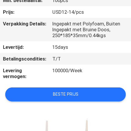
Min. bestelaantal:
100pcs
CONTACTEER
ONS
Prijs:
USD12-14/pcs
Verpakking Details:
Ingepakt met Polyfoam, Buiten
Ingepakt met Bruine Doos,
VERZOEK
250*185*35mm/0.44kgs
OM
Levertijd:
15days
EEN
Betalingscondities:
T/T
CITAAT
Levering
100000/Week
vermogen:
SITEMAP
BESTE PRIJS
PRIVACY
POLICY