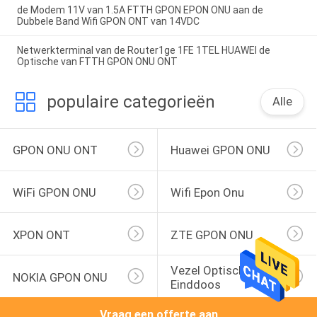
de Modem 11V van 1.5A FTTH GPON EPON ONU aan de
Dubbele Band Wifi GPON ONT van 14VDC
Netwerkterminal van de Router1ge 1FE 1TEL HUAWEI de
Optische van FTTH GPON ONU ONT
populaire categorieën
Alle
GPON ONU ONT
Huawei GPON ONU
WiFi GPON ONU
Wifi Epon Onu
XPON ONT
ZTE GPON ONU
Vezel Optische 
NOKIA GPON ONU
Einddoos
Vraag een offerte aan