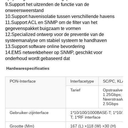
9.Support het uitzenden de functie van de
onweersweerstand
10.Support havenisolatie tussen verschillende havens
11.Support ACL en SNMP om de filter van het
gegevenspakket buigzaam te vormen
12.Specialized ontwerp voor de preventie van de
systeemanalyse om stabiel systeem te handhaven
13.Support software online bevordering
14.EMS netwerkbeheer op SNMP, geschikt voor
onderhoud wordt gebaseerd dat
Hardwarespecificaties
PON-Interface
Interfacetype
SC/PC, KLAS
Tarief
Opstraalverbi
1.25Gbps;
Neerstraalver
2.5Gbps
Gebruiker-zijinterface
1*10/100/1000BASE-T; 1*10/1
T; 1*RF interface
Grootte (Mm)
167 (L) ×118 (W) ×30 (H)