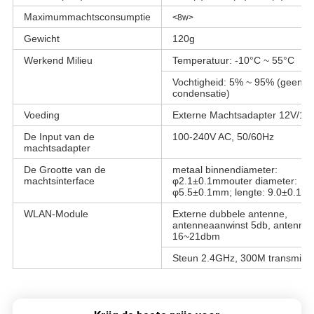
Maximummachtsconsumptie
<8w>
Gewicht
120g
Werkend Milieu
Temperatuur: -10°C ~ 55°C
Vochtigheid: 5% ~ 95% (geen
condensatie)
Voeding
Externe Machtsadapter 12V/1A
De Input van de
100-240V AC, 50/60Hz
machtsadapter
De Grootte van de
metaal binnendiameter:
machtsinterface
φ2.1±0.1mmouter diameter:
φ5.5±0.1mm; lengte: 9.0±0.1m
WLAN-Module
Externe dubbele antenne,
antenneaanwinst 5db, antenne
16~21dbm
Steun 2.4GHz, 300M transmissie