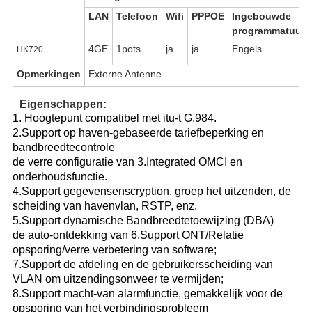
LAN
Telefoon
Wifi
PPPOE
Ingebouwde
programmatuur
4GE
1pots
ja
ja
Engels
HK720
Opmerkingen
Externe Antenne
Eigenschappen:
1. Hoogtepunt compatibel met itu-t G.984.
2.Support op haven-gebaseerde tariefbeperking en
bandbreedtecontrole
de verre configuratie van 3.Integrated OMCI en
onderhoudsfunctie.
4.Support gegevensenscryption, groep het uitzenden, de
scheiding van havenvlan, RSTP, enz.
5.Support dynamische Bandbreedtetoewijzing (DBA)
de auto-ontdekking van 6.Support ONT/Relatie
opsporing/verre verbetering van software;
7.Support de afdeling en de gebruikersscheiding van
VLAN om uitzendingsonweer te vermijden;
8.Support macht-van alarmfunctie, gemakkelijk voor de
opsporing van het verbindingsprobleem