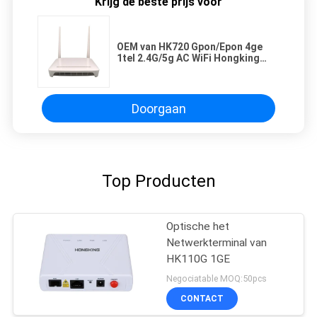
Krijg de beste prijs voor
OEM van HK720 Gpon/Epon 4ge
1tel 2.4G/5g AC WiFi Hongking
Router ONU Olt Ont FTTH
Doorgaan
Top Producten
Optische het
Netwerkterminal van
HK110G 1GE
Negociatable MOQ:50pcs
CONTACT