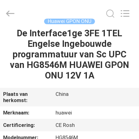
HONGKING
INDUSTRIAL
CO.,
LIMITED.
All
Huawei GPON ONU
Rights
Reserved.
De Interface1ge 3FE 1TEL
HUIS
Engelse Ingebouwde
PRODUCTEN
programmatuur van Sc UPC
van HG8546M HUAWEI GPON
ONGEVEER
ONU 12V 1A
ONS
Plaats van
China
herkomst:
FABRIEKSREIS
Merknaam:
huawei
KWALITEITSCONTROLE
Certificering:
CE Rosh
Modelnummer:
HG8546M