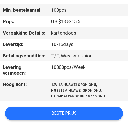
CONTACTEER
Min. bestelaantal:
100pcs
ONS
Prijs:
US $13.8-15.5
VERZOEK
Verpakking Details:
kartondoos
OM
Levertijd:
10-15days
EEN
Betalingscondities:
T/T, Western Union
CITAAT
Levering
10000pcs/Week
vermogen:
SITEMAP
Hoog licht:
,
12V 1A HUAWEI GPON ONU
,
HG8546M HUAWEI GPON ONU
PRIVACY
De router van Sc UPC Gpon ONU
POLICY
BESTE PRIJS