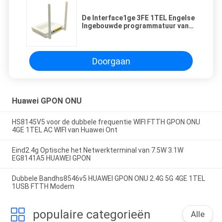
De Interface1ge 3FE 1TEL Engelse
Ingebouwde programmatuur van
Sc UPC van HG8546M HUAWEI
GPON ONU 12V 1A
Doorgaan
Huawei GPON ONU
HS8145V5 voor de dubbele frequentie WIFI FTTH GPON ONU
4GE 1TEL AC WIFI van Huawei Ont
Eind2.4g Optische het Netwerkterminal van 7.5W 3.1W
EG8141A5 HUAWEI GPON
Dubbele Bandhs8546v5 HUAWEI GPON ONU 2.4G 5G 4GE 1TEL
1USB FTTH Modem
populaire categorieën
Alle