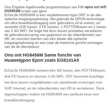
Onu Engelse ingebouwde programmatuur van Ftth
epon ont wifi
HG8456M
sc/apc upc gpon
EchoLife HG8546M is een verpletterenen-type ONT in de alle-
optische toegangsoplossing. Het gebruikt de GPON-technologie
om ultra breedbandtoegang voor gebruikers uit te voeren, en
verstrekt 1GE-haven, 3 FE havens, 1 POTTENhaven en 1 haven
van 2.4G WiFi. De hoge het door:sturen prestaties verzekeren
de gebruikerservaring van gegevens en de videodiensten van
HD, en voorzien klanten van een ideale alle-optische
toegangsoplossing en een naar de toekomst gericht vermogen
van de de dienststeun.
Onu ont HG8456M Same functie van
Huaweigpon Epon zoals EG8141A5
EchoLife HG8546M verleent één GE-haven, één POTTENhaven,
drie FE havens en steunen 2.4G WiFi. ONT kenmerkt krachtige
het door:sturen mogelijkheden om uitstekende ervaringen met
VoIP, Internet, en de videodiensten van HD te verzekeren. Deze
eigenschappen maken tot HG8546M een perfecte keus voor
breedbandtoegang.