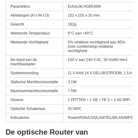
Parameters
EchoLife HG8546M
Afmetingen (H x W x D)
152 x 105 x 30 mm
Gewicht
192g
Werkende Temperatuur
0°C aan +40°C
Werkende Vochtigheid
5% relatieve vochtigheid aan 95%-
(non-condensing) relatieve
vochtigheid
De Input van de
100 V aan 240 V AC, 50 Hz/60 Herz
machtsadapter
Systeemvoeding
11 V AAN 14 V GELIJKSTROOM, 1,5 A
Statische Machtsconsumptie
3.1W
Maximummachtsconsumptie
7.5W
Havens
1 POTTEN + 1 GE + FE 3 + 2.4G WiFi
Optische Schakelaar
SC/APC
Indicatoren
Power/PON/LOS/LAN/TEL/WLAN/WPS
De optische Router van