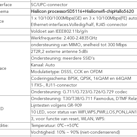
terface
SC/UPC-connector
hema
Hisilicon
processor
SD5116
+
Hisilion
wifi-chip
Hallo5620
1 x 10/100/1000Mbps(GE) en 3 x 10/100Mbps(FE) auto
ce
Ethernet-interfaces.Volledig/half, RJ45-connector
Voldoet aan IEEE802.11b/g/n
Werkfrequentie: 2.400-2.4835GHz
ondersteuning van MIMO, snelheid tot 300 Mbps
2T2R,2 externe antenne 5dBi
Ondersteuning: meerdere SSID's
Kanaal: Auto
face
Modulatietype: DSSS, CCK en OFDM
Coderingsschema: BPSK, QPSK, 16QAM en 64QAM
1 FXS-, RJ11-connector
Ondersteuning: G.711/G.723/G.726/G.729 codec
Ondersteuning: T.30/T.38/G.711 Faxmodus, DTMF Rela
Lijntesten volgens GR-909
ED
10 LED, voor status van WIFI,WPS,PWR,LOS,PON,LAN
3, voor functie van reset, WLAN, WPS:
itie:
Temperatuur: 0℃~+50℃
Vochtigheid: 10% ~ 90% (niet-condenserend)