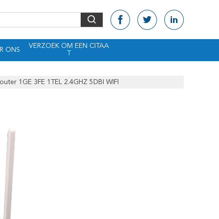
VERZOEK OM EEN CITAA
R ONS
T
outer 1GE 3FE 1TEL 2.4GHZ 5DBI WIFI