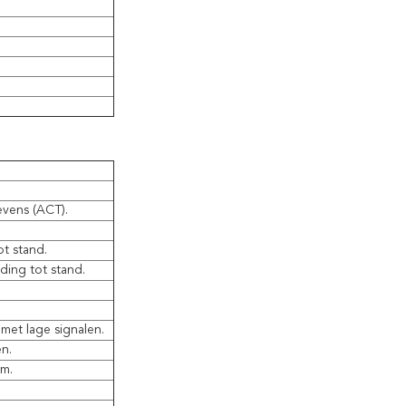
evens (ACT).
ot stand.
ding tot stand.
met lage signalen.
n.
em.