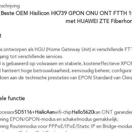
chrijving
Beste OEM Hisilicon HK739 GPON ONU ONT FTTH 1G
met HUAWEI ZTE Fiberho
t
 ontworpen als HGU (Home Gateway Unit) in verschillende FTT
ang tot verschillende services.
is gebaseerd op volwassen en stabiele, kosteneffectieve XPO
anteert hoge betrouwbaarheid, eenvoudig beheer, configuratief
doen aan de technische prestaties van EPON Standard van Ch
le functie
ocessor
SD5116
+
Hisili
c
Aan
wifi-chip
Hallo5620
kan ONT garandere
ning EPON/GPON-modus en schakelmodus gemakkelijk;
ning Routemodus voor PPPoE/IPoE/Static IP en Bridge-modus