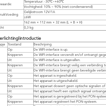
Temperatuur: -30℃~+60℃
waarde:
Vochtigheid: 10% ~ 90% (niet-condenserend)
Gelijkstroom 12V/1A
ruikVoeding
≤6W
162 mm × 112 mm × 32 mm (L × B × H)
cht
0,3 kg
erlichting
l
introductie
mpje
Toestand
Beschrijving
Op
De WIFI-interface is up.
Knipperen
De WIFI-interface verzendt en/of ontvangt geg
Uit
De WIFI-interface is uitgevallen.
Knipperen
De WIFI-interface brengt veilig een verbinding t
Uit
De WIFI-interface brengt geen beveiligde verbin
Op
Het apparaat is ingeschakeld.
Uit
Het apparaat is uitgeschakeld.
Knipperen
Het apparaat doseert geen optische signalen of 
Uit
Het apparaat heeft een optisch signaal ontvange
Op
Het apparaat is geregistreerd bij het PON-syste
Knipperen
Het apparaat registreert het PON-systeem.