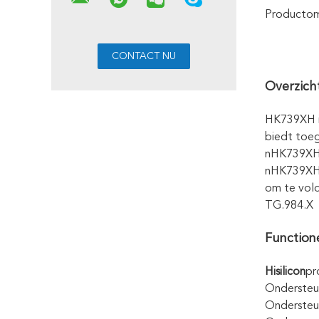
Productoms
Overzich
HK739XH is
biedt toeg
nHK739XH 
nHK739XH h
om te vol
TG.984.X
Functione
Hisilicon
pr
Ondersteu
Ondersteu