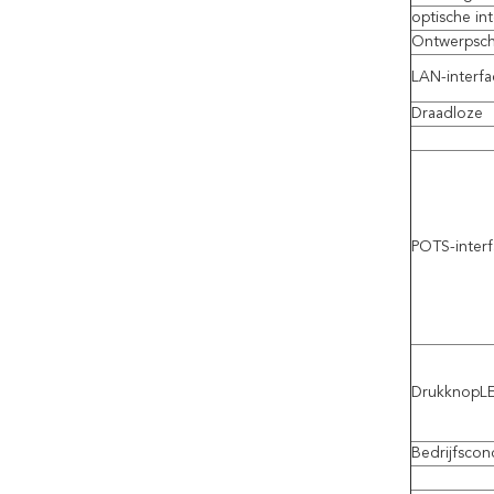
optische in
Ontwerpsc
LAN-interfa
Draadloze
POTS-inter
DrukknopL
Bedrijfscond