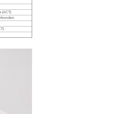
 (ACT).
erbonden.
T).