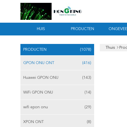
HUIS
PRODUCTEN
ONGEVEE
Thuis
Pro
PRODUCTEN
(1078)
GPON ONU ONT
(416)
Huawei GPON ONU
(143)
WiFi GPON ONU
(14)
wifi epon onu
(29)
XPON ONT
(8)