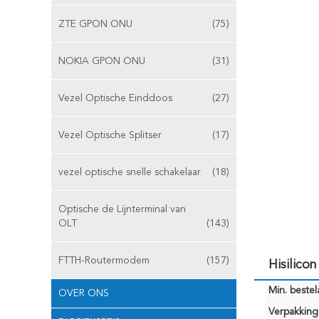
ZTE GPON ONU
(75)
NOKIA GPON ONU
(31)
Vezel Optische Einddoos
(27)
Vezel Optische Splitser
(17)
vezel optische snelle schakelaar
(18)
Optische de Lijnterminal van
OLT
(143)
FTTH-Routermodem
(157)
Hisilic
Min. bestela
OVER ONS
Verpakking 