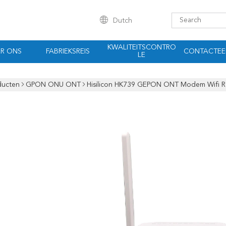
Dutch
KWALITEITSCONTRO
R ONS
FABRIEKSREIS
CONTACTEE
LE
ducten
GPON ONU ONT
Hisilicon HK739 GEPON ONT Modem Wifi R