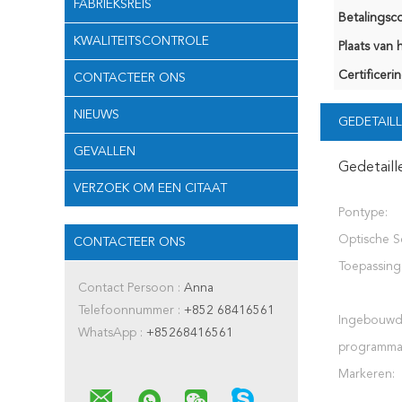
FABRIEKSREIS
Betalingsco
KWALITEITSCONTROLE
Plaats van 
Certificerin
CONTACTEER ONS
NIEUWS
GEDETAILL
GEVALLEN
Gedetaill
VERZOEK OM EEN CITAAT
Pontype:
Optische S
CONTACTEER ONS
Toepassing
Contact Persoon :
Anna
Telefoonnummer :
+852 68416561
Ingebouw
WhatsApp :
+85268416561
programma
Markeren: