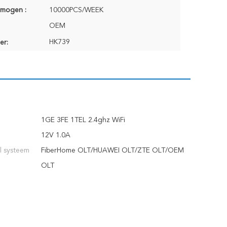
rmogen :
10000PCS/WEEK
OEM
HK739
er:
1GE 3FE 1TEL 2.4ghz WiFi
12V 1.0A
l systeem
FiberHome OLT/HUAWEI OLT/ZTE OLT/OEM
OLT