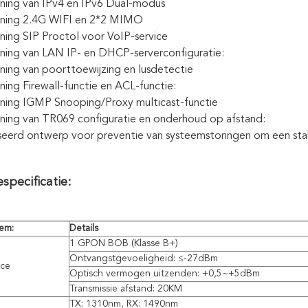
ning van IPv4 en IPv6 Dual-modus
ning 2.4G WIFI en 2*2 MIMO
ing SIP Proctol voor VoIP-service
ing van LAN IP- en DHCP-serverconfiguratie:
ing van poorttoewijzing en lusdetectie
ing Firewall-functie en ACL-functie:
ning IGMP Snooping/Proxy multicast-functie
ing van TR069 configuratie en onderhoud op afstand:
seerd ontwerp voor preventie van systeemstoringen om een ​​st
specificatie:
tem:
Details
1 GPON BOB (Klasse B+)
Ontvangstgevoeligheid: ≤-27dBm
ace
Optisch vermogen uitzenden: +0,5~+5dBm
Transmissie afstand: 20KM
TX: 1310nm, RX: 1490nm