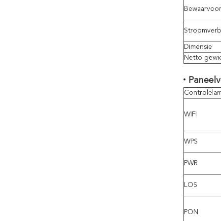
Bewaarvoor
Stroomverb
Dimensie
Netto gewi
Paneelv
Controlela
WIFI
WPS
PWR
LOS
PON