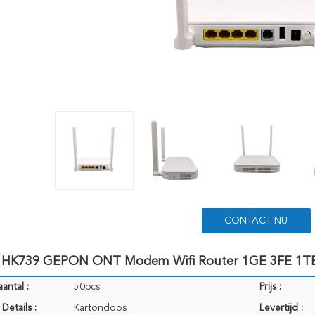
CONTACT NU
on HK739 GEPON ONT Modem Wifi Router 1GE 3FE 1TE
antal :
50pcs
Prijs :
Details :
Kartondoos
Levertijd :