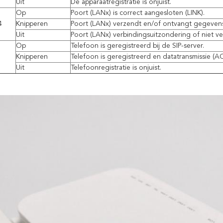
Uit
De apparaatregistratie is onjuist.
Op
Poort (LANx) is correct aangesloten (LINK).
4
Knipperen
Poort (LANx) verzendt en/of ontvangt gegevens
Uit
Poort (LANx) verbindingsuitzondering of niet v
Op
Telefoon is geregistreerd bij de SIP-server.
Knipperen
Telefoon is geregistreerd en datatransmissie (AC
Uit
Telefoonregistratie is onjuist.