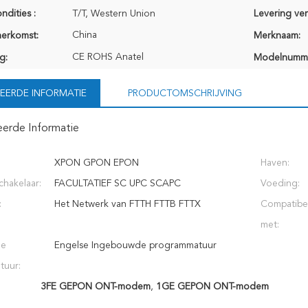
ndities :
T/T, Western Union
Levering ve
China
herkomst:
Merknaam:
CE ROHS Anatel
g:
Modelnumm
EERDE INFORMATIE
PRODUCTOMSCHRIJVING
eerde Informatie
XPON GPON EPON
Haven:
chakelaar:
FACULTATIEF SC UPC SCAPC
Voeding:
:
Het Netwerk van FTTH FTTB FTTX
Compatibe
met:
de
Engelse Ingebouwde programmatuur
tuur:
3FE GEPON ONT-modem
,
1GE GEPON ONT-modem