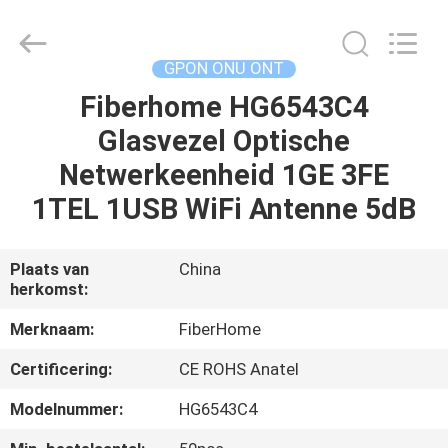
HONGKING
INDUSTRIAL
CO.,
LIMITED.
All
GPON ONU ONT
Rights
Reserved.
Fiberhome HG6543C4
HUIS
Glasvezel Optische
PRODUCTEN
Netwerkeenheid 1GE 3FE
1TEL 1USB WiFi Antenne 5dB
ONGEVEER
ONS
Plaats van
China
herkomst:
FABRIEKSREIS
Merknaam:
FiberHome
Certificering:
CE ROHS Anatel
KWALITEITSCONTROLE
Modelnummer:
HG6543C4