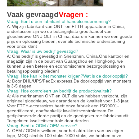
Vaak gevraagd
Vragen :
Vraag: Bent u een fabrikant of handelsonderneming?
A: Wij zijn fabrikant van ONT- en FTTH-apparatuur in China,
ondertussen zijn we de belangrijkste groothandel van
gloednieuwe ONU OLT in China, daarom kunnen we een goede
prijs en oplossing bieden, evenals technische ondersteuning
voor onze klant
Vraag: Waar is uw bedrijf gevestigd?
A: Ons bedrijf is gevestigd in Shenzhen, China.Ons kantoor en
magazijn zijn in de buurt van Guangzhou en Hongkong, we
kunnen u een betere en economischere bezorgoplossing en
betalingsoplossing bieden!
Vraag: Hoe kan ik het monster krijgen?Wat is de doorlooptijd?
A: Door DHL/UPS/FedEx express.De doorlooptijd van monsters
is 3-5 dagen.
Vraag: Hoe controleert uw bedrijf de productkwaliteit?
A: Alle merknamen ONT en OLT die we hebben verkocht, zijn
origineel gloednieuw, we garanderen de kwaliteit voor 1-3 jaar.
Voor FTTH-accessoires heeft onze fabriek een ISO9001-
gecertificeerd, onafhankelijk kwaliteitscontroleteam.De
gediplomeerde derde partij en de goedgekeurde fabrieksaudit.
Toegelaten kwaliteitscontrole door derden.
Vraag: Biedt u ODM / OEM-service?
A: OEM / ODM is welkom, voor het afdrukken van uw eigen
logo, MOQ slechts 100 stuks-1000 stuks, we hebben onze