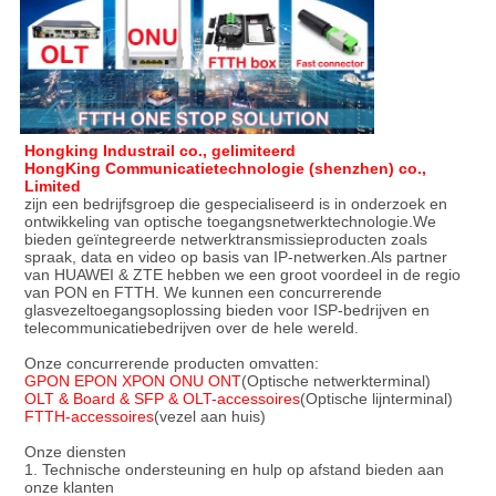
Hongking Industrail co., gelimiteerd
HongKing Communicatietechnologie (shenzhen) co.,
Limited
zijn een bedrijfsgroep die gespecialiseerd is in onderzoek en
ontwikkeling van optische toegangsnetwerktechnologie.We
bieden geïntegreerde netwerktransmissieproducten zoals
spraak, data en video op basis van IP-netwerken.Als partner
van HUAWEI & ZTE hebben we een groot voordeel in de regio
van PON en FTTH. We kunnen een concurrerende
glasvezeltoegangsoplossing bieden voor ISP-bedrijven en
telecommunicatiebedrijven over de hele wereld.
Onze concurrerende producten omvatten:
GPON EPON XPON ONU ONT
(Optische netwerkterminal)
OLT & Board & SFP & OLT-accessoires
(Optische lijnterminal)
FTTH-accessoires
(vezel aan huis)
Onze diensten
1. Technische ondersteuning en hulp op afstand bieden aan
onze klanten