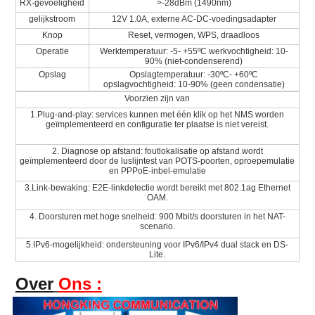
RX-gevoeligheid
>-28dBm (1490nm)
gelijkstroom
12V 1.0A, externe AC-DC-voedingsadapter
Knop
Reset, vermogen, WPS, draadloos
Operatie
Werktemperatuur: -5- +55ºC werkvochtigheid: 10-
90% (niet-condenserend)
Opslag
Opslagtemperatuur: -30ºC- +60ºC
opslagvochtigheid: 10-90% (geen condensatie)
Voorzien zijn van
1.Plug-and-play: services kunnen met één klik op het NMS worden
geïmplementeerd en configuratie ter plaatse is niet vereist.
2. Diagnose op afstand: foutlokalisatie op afstand wordt
geïmplementeerd door de luslijntest van POTS-poorten, oproepemulatie
en PPPoE-inbel-emulatie
3.Link-bewaking: E2E-linkdetectie wordt bereikt met 802.1ag Ethernet
OAM.
4. Doorsturen met hoge snelheid: 900 Mbit/s doorsturen in het NAT-
scenario.
5.IPv6-mogelijkheid: ondersteuning voor IPv6/IPv4 dual stack en DS-
Lite.
Over
Ons :