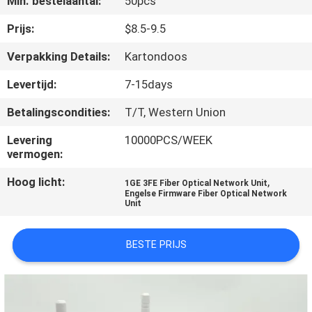
Min. bestelaantal:
50pcs
CONTACTEER
ONS
Prijs:
$8.5-9.5
Verpakking Details:
Kartondoos
VERZOEK
Levertijd:
7-15days
OM
Betalingscondities:
T/T, Western Union
EEN
Levering
10000PCS/WEEK
CITAAT
vermogen:
Hoog licht:
,
1GE 3FE Fiber Optical Network Unit
SITEMAP
Engelse Firmware Fiber Optical Network
Unit
PRIVACY
BESTE PRIJS
POLICY