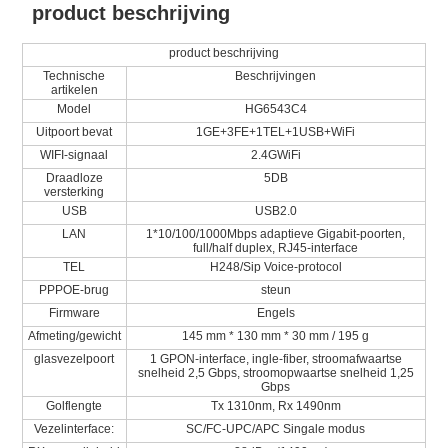
product beschrijving
product beschrijving
Technische
Beschrijvingen
artikelen
Model
HG6543C4
Uitpoort bevat
1GE+3FE+1TEL+1USB+WiFi
WIFI-signaal
2.4GWiFi
Draadloze
5DB
versterking
USB
USB2.0
LAN
1*10/100/1000Mbps adaptieve Gigabit-poorten,
full/half duplex, RJ45-interface
TEL
H248/Sip Voice-protocol
PPPOE-brug
steun
Firmware
Engels
Afmeting/gewicht
145 mm * 130 mm * 30 mm / 195 g
glasvezelpoort
1 GPON-interface, ingle-fiber, stroomafwaartse
snelheid 2,5 Gbps, stroomopwaartse snelheid 1,25
Gbps
Golflengte
Tx 1310nm, Rx 1490nm
Vezelinterface:
SC/FC-UPC/APC Singale modus