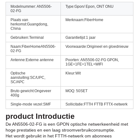
Modelnummer: AN5506-
Type:
Gpon/ Epon, ONT ONU
02-FG
Plaats van
Merknaam:
FiberHome
herkomst:
Guangdong,
China
Gebruiken:
Terminal
Garantietijd:
1 jaar
Naam:
FiberHome
AN5506-
Voorwaarde:
Origineel en gloednieuw
02-FG
Antenne:
Externe antenne
Poorten: AN5506-02-FG GPON,
1GE+1FE+1TEL+WIFI
Optische
Kleur:
Wit
aansluiting:
SC/UPC,
SC/APC
Bruto gewicht:
Ongeveer
MOQ: 50
SET
400g
Single-mode vezel:
SMF
Sollicitatie:
FTTH FTTB FTTX-netwerk
product Introductie
De AN5506-02-FG is een GPON optische netwerkeenheid met
hoge prestaties en een laag stroomverbruik
consumptie.
Het wordt gebruikt in het FTTH-netwerk om abonnees