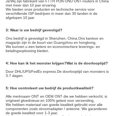
Ja!Wij zijn fabrikant van FTTH PON ONU ONT-routers in China
met meer dan 10 jaar ervaring
We bieden onze producten en technische service voor
verschillende ISP-bedrijven in meer dan 30 landen in de
afgelopen 10 jaar
3: Waar is uw bedrijf gevestigd?
Ons bedrijf is gevestigd in Shenzhen, China.Ons kantoor en
magazijn zijn in de buurt van Guangzhou en hongkong,
We kunnen u een betere en economischere leverings- en
betalingsoplossing bieden.
4: Hoe kan ik het monster krijgen?Wat is de doorlooptijd?
Door DHL/UPS/FedEx express.De doorlooptijd van monsters is
3-7 dagen.
5: Hoe controleert uw bedrijf de productkwaliteit?
Alle merknaam ONT en OEM ONT die we hebben verkocht, is
origineel gloednieuw en 100% getest voor verzending,
We hebben materiaal van goede kwaliteit gebruikt voor alle
componenten zoals stroomadapter / antenne. We garanderen
de goede kwaliteit voor 1-3 jaar,