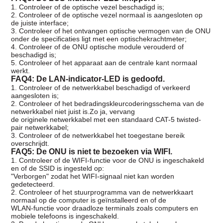
1. Controleer of de optische vezel beschadigd is;
2. Controleer of de optische vezel normaal is aangesloten op
de juiste interface;
3. Controleer of het ontvangen optische vermogen van de ONU
onder de specificaties ligt met een optische
krachtmeter;
4. Controleer of de ONU optische module verouderd of
beschadigd is;
5. Controleer of het apparaat aan de centrale kant normaal
werkt.
FAQ4: De LAN-indicator-LED is gedoofd.
1. Controleer of de netwerkkabel beschadigd of verkeerd
aangesloten is;
2. Controleer of het bedradingskleurcoderingsschema van de
netwerkkabel niet juist is.Zo ja, vervang
de originele netwerkkabel met een standaard CAT-5 twisted-
pair netwerkkabel;
3. Controleer of de netwerkkabel het toegestane bereik
overschrijdt.
FAQ5: De ONU is niet te bezoeken via WIFI.
1. Controleer of de WIFI-functie voor de ONU is ingeschakeld
en of de SSID is ingesteld op:
"Verborgen" zodat het WIFI-signaal niet kan worden
gedetecteerd.
2. Controleer of het stuurprogramma van de netwerkkaart
normaal op de computer is geïnstalleerd en of de
WLAN-functie voor draadloze terminals zoals computers en
mobiele telefoons is ingeschakeld.