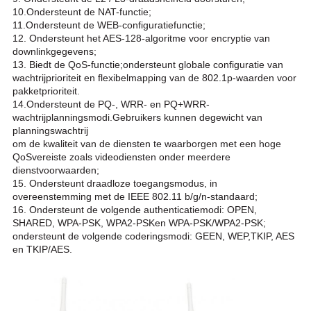
10.Ondersteunt de NAT-functie;
11.Ondersteunt de WEB-configuratiefunctie;
12. Ondersteunt het AES-128-algoritme voor encryptie van
downlinkgegevens;
13. Biedt de QoS-functie;ondersteunt globale configuratie van
wachtrijprioriteit en flexibel
mapping van de 802.1p-waarden voor
pakketprioriteit.
14.Ondersteunt de PQ-, WRR- en PQ+WRR-
wachtrijplanningsmodi.Gebruikers kunnen de
gewicht van
planningswachtrij
om de kwaliteit van de diensten te waarborgen met een hoge
QoS
vereiste zoals videodiensten onder meerdere
dienstvoorwaarden;
15. Ondersteunt draadloze toegangsmodus, in
overeenstemming met de IEEE 802.11 b/g/n-standaard;
16. Ondersteunt de volgende authenticatiemodi: OPEN,
SHARED, WPA-PSK, WPA2-PSK
en WPA-PSK/WPA2-PSK;
ondersteunt de volgende coderingsmodi: GEEN, WEP,
TKIP, AES
en TKIP/AES.