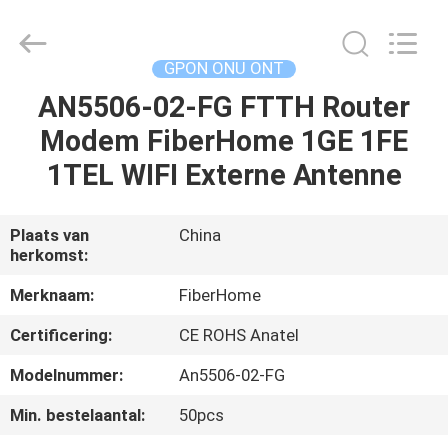
HONGKING
INDUSTRIAL
CO.,
LIMITED.
All
GPON ONU ONT
Rights
Reserved.
AN5506-02-FG FTTH Router
HUIS
Modem FiberHome 1GE 1FE
PRODUCTEN
1TEL WIFI Externe Antenne
ONGEVEER
Plaats van
China
herkomst:
ONS
Merknaam:
FiberHome
FABRIEKSREIS
Certificering:
CE ROHS Anatel
Modelnummer:
An5506-02-FG
KWALITEITSCONTROLE
Min. bestelaantal:
50pcs