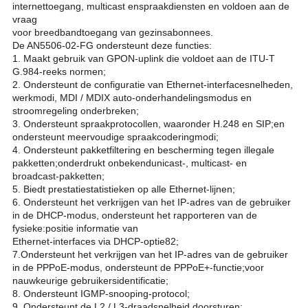
internettoegang, multicast en
spraakdiensten en voldoen aan de
vraag
voor breedbandtoegang van gezinsabonnees.
De AN5506-02-
FG ondersteunt deze functies:
1. Maakt gebruik van GPON-uplink die voldoet aan de ITU-T
G.984-reeks normen;
2. Ondersteunt de configuratie van Ethernet-interfacesnelheden,
werkmodi, MDI / MDIX auto-
onderhandelingsmodus en
stroomregeling onderbreken;
3. Ondersteunt spraakprotocollen, waaronder H.248 en SIP;en
ondersteunt meervoudige spraakcodering
modi;
4. Ondersteunt pakketfiltering en bescherming tegen illegale
pakketten;onderdrukt onbekend
unicast-, multicast- en
broadcast-pakketten;
5. Biedt prestatiestatistieken op alle Ethernet-lijnen;
6. Ondersteunt het verkrijgen van het IP-adres van de gebruiker
in de DHCP-modus, ondersteunt het rapporteren van de
fysieke:
positie informatie van
Ethernet-interfaces via DHCP-optie82;
7.Ondersteunt het verkrijgen van het IP-adres van de gebruiker
in de PPPoE-modus, ondersteunt de PPPoE+-functie;
voor
nauwkeurige gebruikersidentificatie;
8. Ondersteunt IGMP-snooping-protocol;
9. Ondersteunt de L2 / L3-draadsnelheid doorsturen;