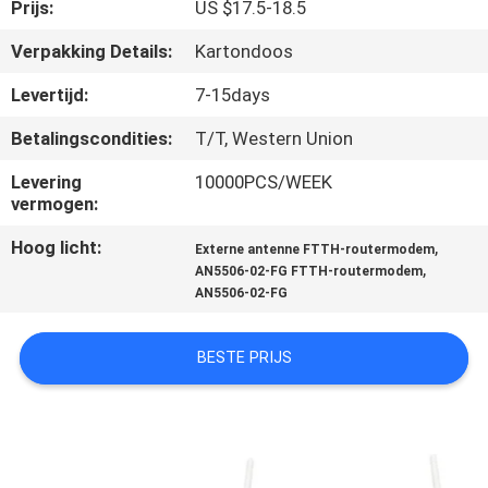
CONTACTEER
Prijs:
US $17.5-18.5
ONS
Verpakking Details:
Kartondoos
Levertijd:
7-15days
VERZOEK
Betalingscondities:
T/T, Western Union
OM
Levering
10000PCS/WEEK
EEN
vermogen:
CITAAT
Hoog licht:
,
Externe antenne FTTH-routermodem
,
AN5506-02-FG FTTH-routermodem
SITEMAP
AN5506-02-FG
BESTE PRIJS
PRIVACY
POLICY