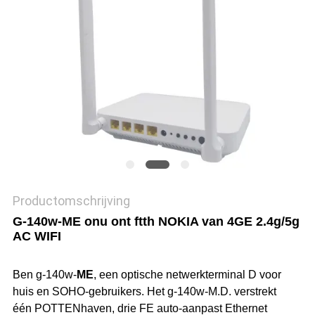
Productomschrijving
G-140w-ME onu ont ftth NOKIA van 4GE 2.4g/5g
AC WIFI
Ben g-140w-
ME
, een optische netwerkterminal D voor
huis en SOHO-gebruikers. Het g-140w-M.D. verstrekt
één POTTENhaven, drie FE auto-aanpast Ethernet