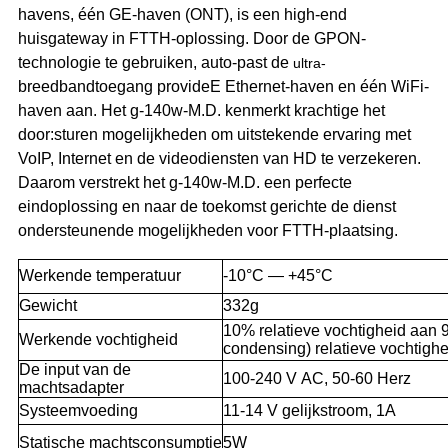
havens, één GE-haven (ONT), is een high-end
huisgateway in FTTH-oplossing. Door de GPON-
technologie te gebruiken, auto-past de
ultra-
breedbandtoegang provideE Ethernet-haven en één WiFi-
haven aan. Het g-140w-M.D. kenmerkt krachtige het
door:sturen mogelijkheden om uitstekende ervaring met
VoIP, Internet en de videodiensten van HD te verzekeren.
Daarom verstrekt het g-140w-M.D. een perfecte
eindoplossing en naar de toekomst gerichte de dienst
ondersteunende mogelijkheden voor FTTH-plaatsing.
Werkende temperatuur
-10°C — +45°C
Gewicht
332g
10% relatieve vochtigheid aan 
Werkende vochtigheid
condensing) relatieve vochtighe
De input van de
100-240 V AC, 50-60 Herz
machtsadapter
Systeemvoeding
11-14 V gelijkstroom, 1A
Statische machtsconsumptie
5W