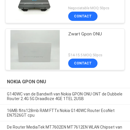
Negociatable MOQ:50pcs
CONTACT
Zwart Gpon ONU
$14-15.5 MOQ:50pcs
CONTACT
NOKIA GPON ONU
G140WC van de Bandwifi van Nokia GPON ONU ONT de Dubbele
Router 2.4G 5G Draadloze 4GE 1TEL 2USB
16MB flits128mb RAM FTTx Nokia G140WC Router EcoNet
EN7526GT cpu
De Router MediaTek MT7602EN MT7612EN WLAN Chipset van