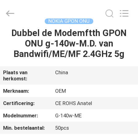
HONGKING
INDUSTRIAL
CO.,
LIMITED.
All
NOKIA GPON ONU
Rights
Reserved.
Dubbel de Modemftth GPON
HUIS
ONU g-140w-M.D. van
PRODUCTEN
Bandwifi/ME/MF 2.4GHz 5g
ONGEVEER
Plaats van
China
herkomst:
ONS
Merknaam:
OEM
FABRIEKSREIS
Certificering:
CE ROHS Anatel
Modelnummer:
G-140w-ME
KWALITEITSCONTROLE
Min. bestelaantal:
50pcs