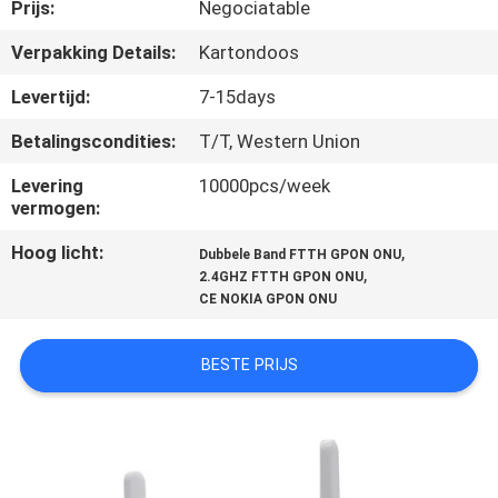
CONTACTEER
Prijs:
Negociatable
ONS
Verpakking Details:
Kartondoos
Levertijd:
7-15days
VERZOEK
Betalingscondities:
T/T, Western Union
OM
Levering
10000pcs/week
EEN
vermogen:
CITAAT
Hoog licht:
,
Dubbele Band FTTH GPON ONU
,
2.4GHZ FTTH GPON ONU
SITEMAP
CE NOKIA GPON ONU
BESTE PRIJS
PRIVACY
POLICY