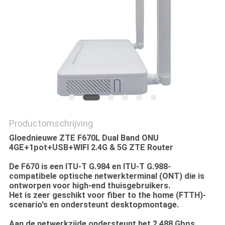
Productomschrijving
Gloednieuwe ZTE F670L Dual Band ONU
4GE+1pot+USB+WIFI 2.4G & 5G ZTE Router
De F670 is een ITU-T G.984 en ITU-T G.988-
compatibele optische netwerkterminal (ONT) die is
ontworpen voor high-end thuisgebruikers.
Het is zeer geschikt voor fiber to the home (FTTH)-
scenario's en ondersteunt desktopmontage.
Aan de netwerkzijde ondersteunt het 2.488 Gbps