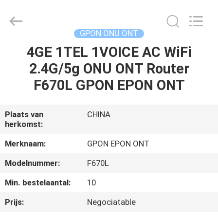
HONGKING
INDUSTRIAL
CO.,
LIMITED.
All
GPON ONU ONT
Rights
Reserved.
4GE 1TEL 1VOICE AC WiFi
HUIS
2.4G/5g ONU ONT Router
PRODUCTEN
F670L GPON EPON ONT
ONGEVEER
Plaats van
CHINA
herkomst:
ONS
Merknaam:
GPON EPON ONT
FABRIEKSREIS
Modelnummer:
F670L
Min. bestelaantal:
10
KWALITEITSCONTROLE
Prijs:
Negociatable