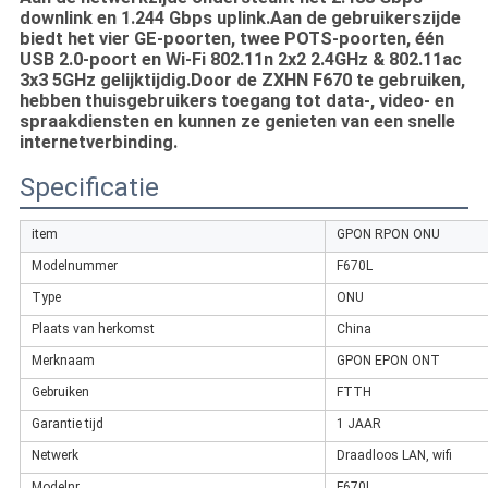
downlink en 1.244 Gbps uplink.Aan de gebruikerszijde
biedt het vier GE-poorten, twee POTS-poorten, één
USB 2.0-poort en Wi-Fi 802.11n 2x2 2.4GHz & 802.11ac
3x3 5GHz gelijktijdig.Door de ZXHN F670 te gebruiken,
hebben thuisgebruikers toegang tot data-, video- en
spraakdiensten en kunnen ze genieten van een snelle
internetverbinding.
Specificatie
item
GPON RPON ONU
Modelnummer
F670L
Type
ONU
Plaats van herkomst
China
Merknaam
GPON EPON ONT
Gebruiken
FTTH
Garantie tijd
1 JAAR
Netwerk
Draadloos LAN, wifi
Modelnr.
F670L