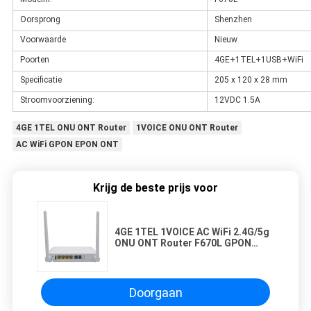
Oorsprong
Shenzhen
Voorwaarde
Nieuw
Poorten
4GE+1TEL+1USB+WiFi
Specificatie
205 x 120 x 28 mm
Stroomvoorziening:
12VDC 1.5A
4GE 1TEL ONU ONT Router
1VOICE ONU ONT Router
AC WiFi GPON EPON ONT
Krijg de beste prijs voor
4GE 1TEL 1VOICE AC WiFi 2.4G/5g
ONU ONT Router F670L GPON
EPON ONT
Doorgaan