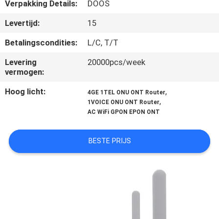
CONTACTEER
Verpakking Details:
DOOS
ONS
Levertijd:
15
Betalingscondities:
L/C, T/T
VERZOEK
Levering
20000pcs/week
OM
vermogen:
EEN
Hoog licht:
,
4GE 1TEL ONU ONT Router
CITAAT
,
1VOICE ONU ONT Router
AC WiFi GPON EPON ONT
SITEMAP
BESTE PRIJS
PRIVACY
POLICY