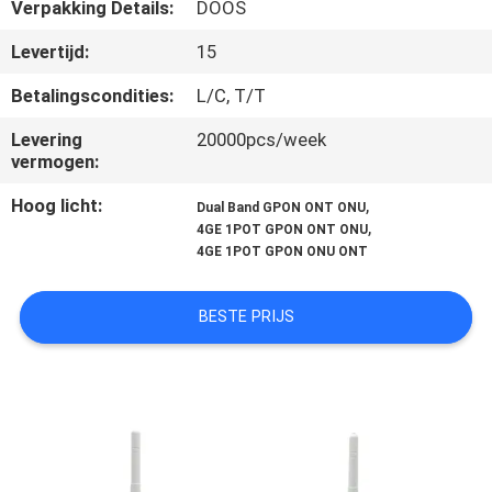
CONTACTEER
Verpakking Details:
DOOS
ONS
Levertijd:
15
Betalingscondities:
L/C, T/T
VERZOEK
Levering
20000pcs/week
OM
vermogen:
EEN
Hoog licht:
,
Dual Band GPON ONT ONU
CITAAT
,
4GE 1POT GPON ONT ONU
4GE 1POT GPON ONU ONT
SITEMAP
BESTE PRIJS
PRIVACY
POLICY