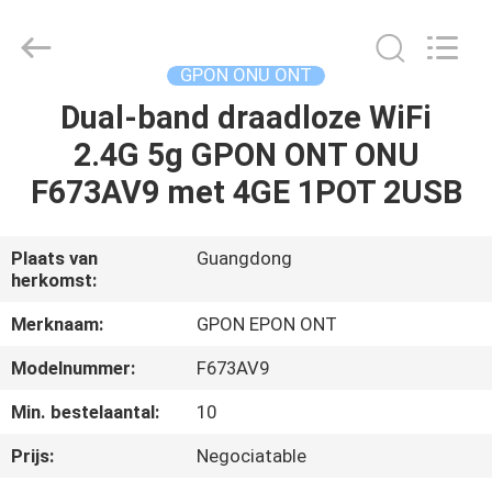
HONGKING
INDUSTRIAL
CO.,
LIMITED.
All
GPON ONU ONT
Rights
Reserved.
Dual-band draadloze WiFi
HUIS
2.4G 5g GPON ONT ONU
PRODUCTEN
F673AV9 met 4GE 1POT 2USB
ONGEVEER
Plaats van
Guangdong
herkomst:
ONS
Merknaam:
GPON EPON ONT
FABRIEKSREIS
Modelnummer:
F673AV9
Min. bestelaantal:
10
KWALITEITSCONTROLE
Prijs:
Negociatable