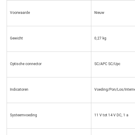
Voorwaarde
Nieuw
Gewicht
0,27 kg
Optische connector
SC/APC SC/Upc
Indicatoren
Voeding/Pon/Los/Intern
Systeemvoeding
11 V tot 14 V DC, 1 a