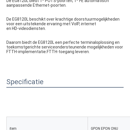
De EG8120L biedt 1* POTS-poorten, 1* FE automatisch 
aanpassende Ethernet-poorten.
De EG8120L beschikt over krachtige doorstuurmogelijkheden 
voor een uitstekende ervaring met VolP, internet
en HD-videodiensten.
Daarom biedt de EG8120L een perfecte terminaloplossing en 
toekomstgerichte serviceondersteunende mogelijkheden voor 
FTTH-implementatie.FTTH-toegang leveren.
Specificatie
item
GPON EPON ONU