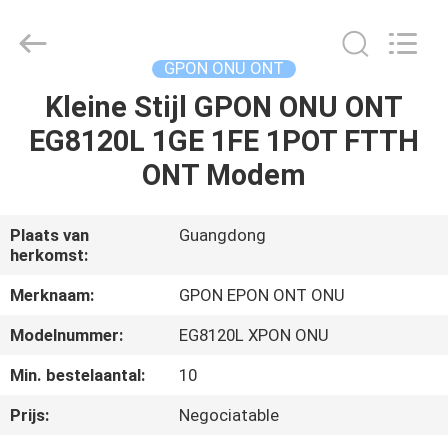
HONGKING
INDUSTRIAL
CO.,
LIMITED.
All
GPON ONU ONT
Rights
Reserved.
Kleine Stijl GPON ONU ONT
HUIS
EG8120L 1GE 1FE 1POT FTTH
PRODUCTEN
ONT Modem
ONGEVEER
Plaats van
Guangdong
herkomst:
ONS
Merknaam:
GPON EPON ONT ONU
FABRIEKSREIS
Modelnummer:
EG8120L XPON ONU
Min. bestelaantal:
10
KWALITEITSCONTROLE
Prijs:
Negociatable