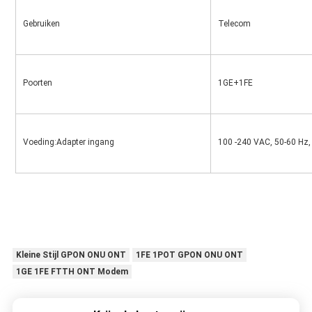
Gebruiken
Telecom
Poorten
1GE+1FE
Voeding:Adapter ingang
100 -240 VAC, 50-60 Hz,
Kleine Stijl GPON ONU ONT
1FE 1POT GPON ONU ONT
1GE 1FE FTTH ONT Modem