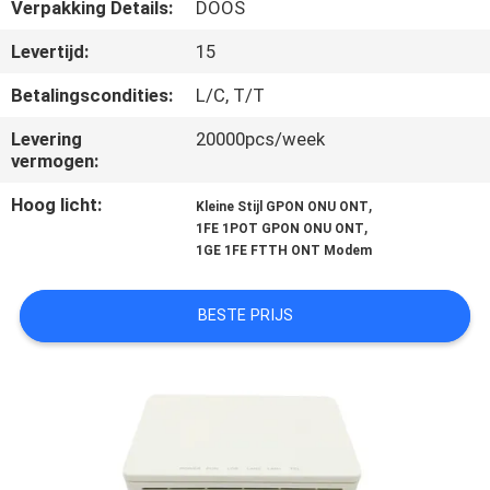
CONTACTEER
Verpakking Details:
DOOS
ONS
Levertijd:
15
Betalingscondities:
L/C, T/T
VERZOEK
Levering
20000pcs/week
OM
vermogen:
EEN
Hoog licht:
,
Kleine Stijl GPON ONU ONT
CITAAT
,
1FE 1POT GPON ONU ONT
1GE 1FE FTTH ONT Modem
SITEMAP
BESTE PRIJS
PRIVACY
POLICY