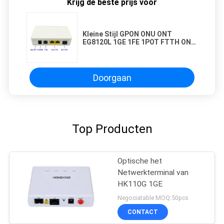
Krijg de beste prijs voor
Kleine Stijl GPON ONU ONT
EG8120L 1GE 1FE 1POT FTTH ONT
Modem
Doorgaan
Top Producten
Optische het
Netwerkterminal van
HK110G 1GE
Negociatable MOQ:50pcs
CONTACT