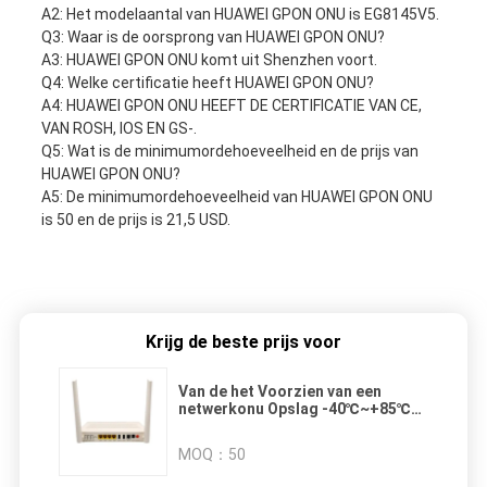
A2: Het modelaantal van HUAWEI GPON ONU is EG8145V5.
Q3: Waar is de oorsprong van HUAWEI GPON ONU?
A3: HUAWEI GPON ONU komt uit Shenzhen voort.
Q4: Welke certificatie heeft HUAWEI GPON ONU?
A4: HUAWEI GPON ONU HEEFT DE CERTIFICATIE VAN CE,
VAN ROSH, IOS EN GS-.
Q5: Wat is de minimumordehoeveelheid en de prijs van
HUAWEI GPON ONU?
A5: De minimumordehoeveelheid van HUAWEI GPON ONU
is 50 en de prijs is 21,5 USD.
Krijg de beste prijs voor
Van de het Voorzien van een
netwerkonu Opslag -40℃~+85℃
van de hoge snelheidssc/pc
Interface Optische Temperatuur
MOQ：
50
130mm×90mm×30mm Afmeting