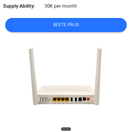
PRIVACY
Supply Ability:
30K per month
POLICY
BESTE PRIJS