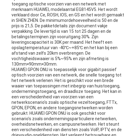
toegang optische voorzien van een netwerk met
merknaam HUAWEI, modelaantal EG8145V5. Het wordt
verklaard door Ce, ROSH, IOS, en GS en het wordt gemaakt
in SHEN ZHEN. De minimumordehoeveelheid is 50 en de
prijs is 21,5. De pakketdetails zijn document vakje
verpakking. De levertijd is van 15 tot 25 dagen en de
betalingstermijnen zijn vooruitgang 30%. Zijn
leveringscapaciteit is 30K per maand. Het heeft een
opslagtemperatuur van -40℃~+85℃ en het kan bij een
afstand van zelfs 20km overbrengen. De
vochtigheidswaaier is 5%~95% en zijn afmeting is
130mm×90mm×30mm.
HUAWEI GPON ONU is toepasselijk voor gigabit passief
optisch voorzien van een netwerk, die snelle toegang tot
het netwerk verlenen. Het is geschikt voor een brede
waaier van toepassingen met inbegrip van huistoegang,
ondernemingstoegang, en draadloze toegang. Het kan in
een verscheidenheid van voorzien van een
netwerkscenario's zoals optische vezeltoegang, FTTx,
GPON, EPON, en andere toegangsnetwerken worden
gebruikt. HUAWEI GPON ONU is ook geschikt voor
scenario's zoals ondernemingsparticuliere netwerken,
overheidsnetwerken, en campusnetwerken. Het steunt
een verscheidenheid van diensten zoals VoIP, IPTV, en de
drievoudig-speldiensten. Het verleent betrouwbare en