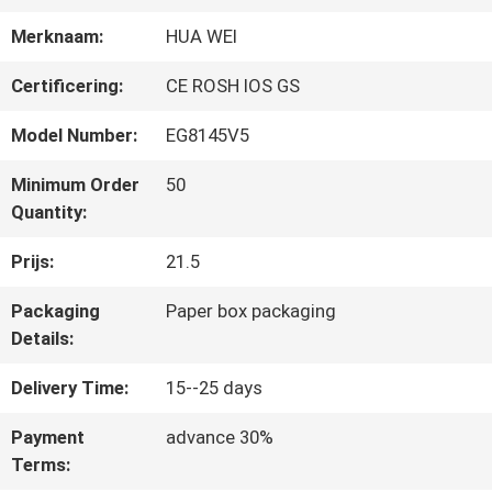
Merknaam:
HUA WEI
CONTACTEER
Certificering:
CE ROSH IOS GS
ONS
Model Number:
EG8145V5
Minimum Order
50
VERZOEK
Quantity:
OM
Prijs:
21.5
EEN
Packaging
Paper box packaging
CITAAT
Details:
Delivery Time:
15--25 days
SITEMAP
Payment
advance 30%
Terms: