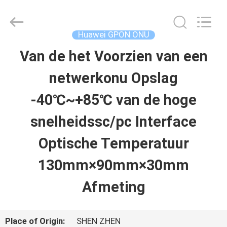
2026
HONGKING
INDUSTRIAL
CO.,
Huawei GPON ONU
LIMITED.
All
Van de het Voorzien van een
HUIS
Rights
Reserved.
netwerkonu Opslag
PRODUCTEN
-40℃~+85℃ van de hoge
snelheidssc/pc Interface
ONGEVEER
Optische Temperatuur
ONS
130mm×90mm×30mm
Afmeting
FABRIEKSREIS
Place of Origin:
SHEN ZHEN
KWALITEITSCONTROLE