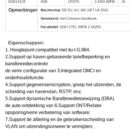
EG8141V5
4GE
1POTS
2.4/5G WIFI6
JA
Opmerkingen
Machtsstop
: DE EU, AU, AM, HET UK ENZ.
Genoteerd
: met Chinees handboek
Facultatief
: 4GE+1TEL WIFI6 2.4G/5G
Eigenschappen:
1. Hoogtepunt compatibel met itu-t G.984.
2.Support op haven-gebaseerde tariefbeperking en
bandbreedtecontrole
de verre configuratie van 3.Integrated OMCI en
onderhoudsfunctie.
4.Support gegevensenscryption, groep het uitzenden, de
scheiding van havenvlan, RSTP, enz.
5.Support dynamische Bandbreedtetoewijzing (DBA)
de auto-ontdekking van 6.Support ONT/Relatie
opsporing/verre verbetering van software;
7.Support de afdeling en de gebruikersscheiding van
VLAN om uitzendingsonweer te vermijden;