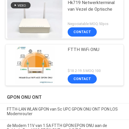
Hk719 Netwerkterminal
van Vezel de Optische
Negociatable MOQ:50pcs
CONTACT
FTTH WiFi ONU
$18.2-19.5 MOQ:100
CONTACT
GPON ONU ONT
FTTH-LAN WLAN GPON van Sc UPC GPON ONU ONT PON LOS
Modemrouter
de Modem 11V van 1.5A FTTH GPON EPON ONU aan de