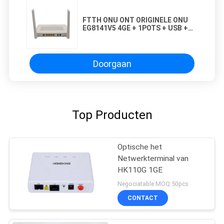
FTTH ONU ONT ORIGINELE ONU
EG8141V5 4GE + 1POTS + USB +
2.4GWIFI-DE MODEM VAN
HAVENgpon ONU
Doorgaan
Top Producten
Optische het
Netwerkterminal van
HK110G 1GE
Negociatable MOQ:50pcs
CONTACT