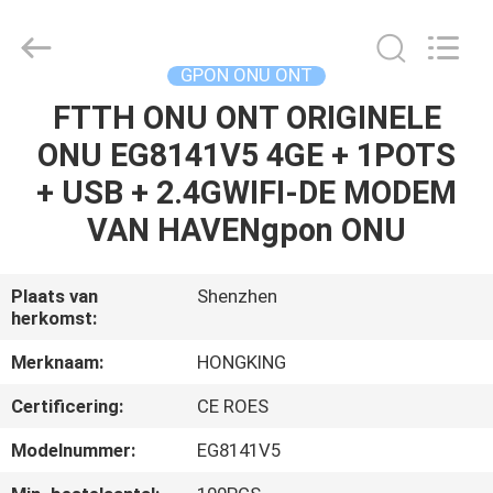
HONGKING
INDUSTRIAL
CO.,
LIMITED.
All
GPON ONU ONT
Rights
Reserved.
FTTH ONU ONT ORIGINELE
HUIS
ONU EG8141V5 4GE + 1POTS
PRODUCTEN
+ USB + 2.4GWIFI-DE MODEM
VAN HAVENgpon ONU
ONGEVEER
ONS
Plaats van
Shenzhen
herkomst:
FABRIEKSREIS
Merknaam:
HONGKING
Certificering:
CE ROES
KWALITEITSCONTROLE
Modelnummer:
EG8141V5