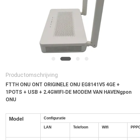
Productomschrijving
FTTH ONU ONT ORIGINELE ONU EG8141V5 4GE +
1POTS + USB + 2.4GWIFI-DE MODEM VAN HAVENgpon
ONU
Configuratie
Model
LAN
Telefoon
Wifi
PPP