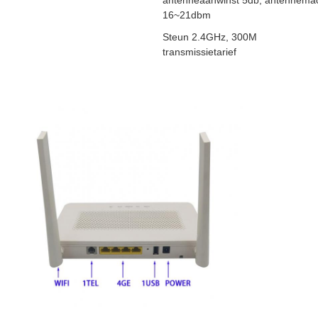
antenneaanwinst 5db, antennema
16~21dbm
Steun 2.4GHz, 300M
transmissietarief