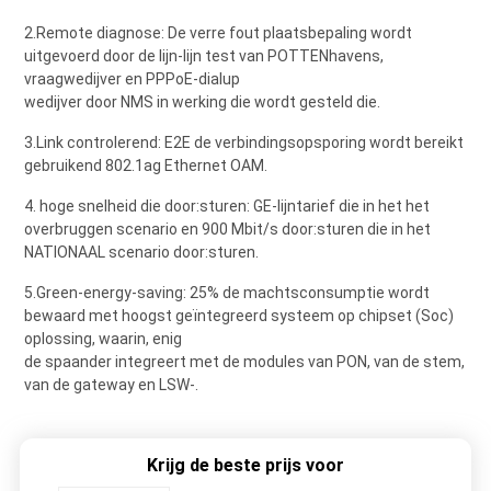
2.Remote diagnose: De verre fout plaatsbepaling wordt
uitgevoerd door de lijn-lijn test van POTTENhavens,
vraagwedijver en PPPoE-dialup
wedijver door NMS in werking die wordt gesteld die.
3.Link controlerend: E2E de verbindingsopsporing wordt bereikt
gebruikend 802.1ag Ethernet OAM.
4. hoge snelheid die door:sturen: GE-lijntarief die in het het
overbruggen scenario en 900 Mbit/s door:sturen die in het
NATIONAAL scenario door:sturen.
5.Green-energy-saving: 25% de machtsconsumptie wordt
bewaard met hoogst geïntegreerd systeem op chipset (Soc)
oplossing, waarin, enig
de spaander integreert met de modules van PON, van de stem,
van de gateway en LSW-.
Krijg de beste prijs voor