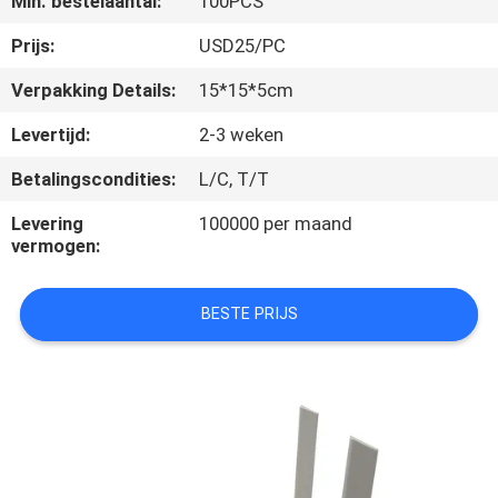
Min. bestelaantal:
100PCS
CONTACTEER
ONS
Prijs:
USD25/PC
Verpakking Details:
15*15*5cm
VERZOEK
Levertijd:
2-3 weken
OM
Betalingscondities:
L/C, T/T
EEN
Levering
100000 per maand
CITAAT
vermogen:
SITEMAP
BESTE PRIJS
PRIVACY
POLICY