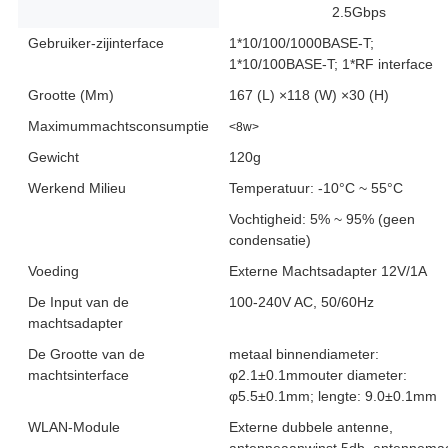
2.5Gbps
Gebruiker-zijinterface
1*10/100/1000BASE-T;
1*10/100BASE-T; 1*RF interface
Grootte (Mm)
167 (L) ×118 (W) ×30 (H)
Maximummachtsconsumptie
<8w>
Gewicht
120g
Werkend Milieu
Temperatuur: -10°C ~ 55°C
Vochtigheid: 5% ~ 95% (geen
condensatie)
Voeding
Externe Machtsadapter 12V/1A
De Input van de
100-240V AC, 50/60Hz
machtsadapter
De Grootte van de
metaal binnendiameter:
machtsinterface
φ2.1±0.1mmouter diameter:
φ5.5±0.1mm; lengte: 9.0±0.1mm
WLAN-Module
Externe dubbele antenne,