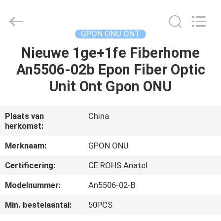
HONGKING
INDUSTRIAL
CO.,
LIMITED.
All
GPON ONU ONT
Rights
Reserved.
Nieuwe 1ge+1fe Fiberhome
HUIS
An5506-02b Epon Fiber Optic
PRODUCTEN
Unit Ont Gpon ONU
ONGEVEER
Plaats van
China
herkomst:
ONS
Merknaam:
GPON ONU
FABRIEKSREIS
Certificering:
CE ROHS Anatel
Modelnummer:
An5506-02-B
KWALITEITSCONTROLE
Min. bestelaantal:
50PCS