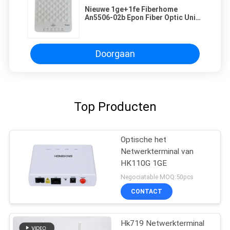
Nieuwe 1ge+1fe Fiberhome
An5506-02b Epon Fiber Optic Unit
Ont Gpon ONU
Doorgaan
Top Producten
Optische het
Netwerkterminal van
HK110G 1GE
Negociatable MOQ:50pcs
CONTACT
Hk719 Netwerkterminal