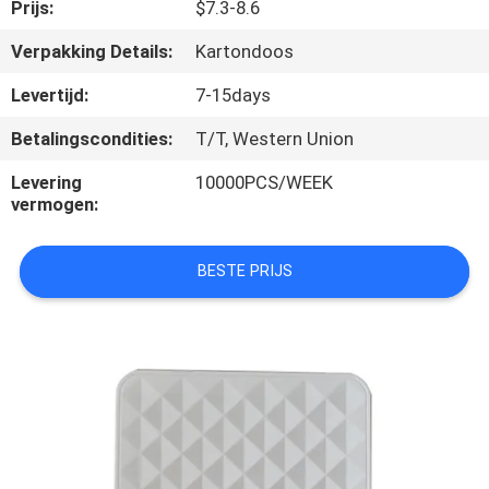
CONTACTEER
Prijs:
$7.3-8.6
ONS
Verpakking Details:
Kartondoos
Levertijd:
7-15days
VERZOEK
Betalingscondities:
T/T, Western Union
OM
Levering
10000PCS/WEEK
EEN
vermogen:
CITAAT
BESTE PRIJS
SITEMAP
PRIVACY
POLICY