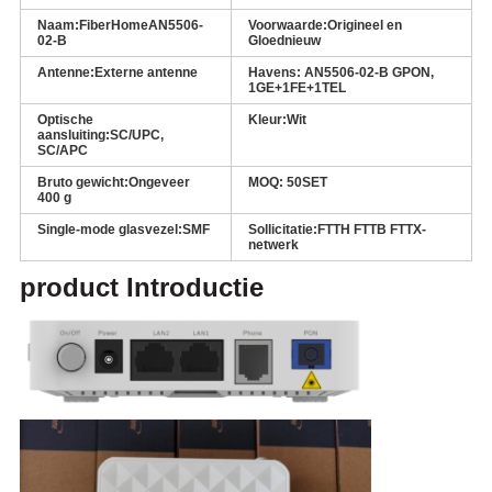
Naam:
FiberHome
AN5506-
Voorwaarde:
Origineel en
02-B
Gloednieuw
Antenne:
Externe antenne
Havens: AN5506-02-B GPON,
1GE+1FE+1TEL
Optische
Kleur:
Wit
aansluiting:
SC/UPC,
SC/APC
Bruto gewicht:
Ongeveer
MOQ: 50
SET
400 g
Single-mode glasvezel:
SMF
Sollicitatie:
FTTH FTTB FTTX-
netwerk
product Introductie