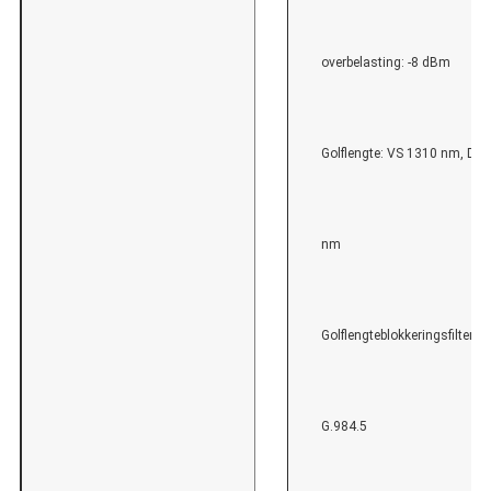
overbelasting: -8 dBm
Golflengte: VS 1310 nm, DS
nm
Golflengteblokkeringsfilter (
G.984.5