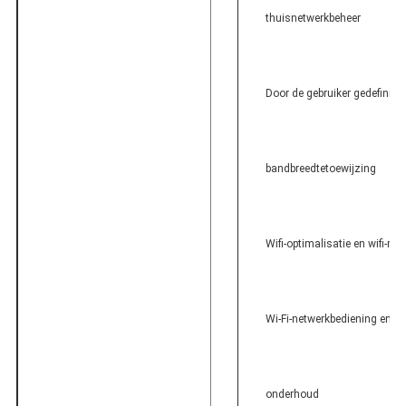
thuisnetwerkbeheer
Door de gebruiker gedefiniee
bandbreedtetoewijzing
Wifi-optimalisatie en wifi-ro
Wi-Fi-netwerkbediening en -
onderhoud