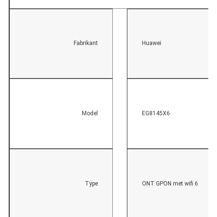
Fabrikant
Huawei
Model
EG8145X6
Type
ONT GPON met wifi 6