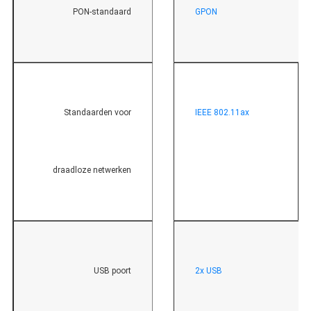
PON-standaard
GPON
Standaarden voor
IEEE 802.11ax
draadloze netwerken
USB poort
2x USB