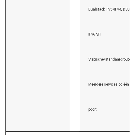
Dualstack IPv6/IPv4, DSLite 
IPv6 SPI
Statische/standaardrouteri
Meerdere services op één W
poort