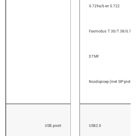
G.729a/b en G.722
Faxmodus T.30/T.38/G.711
DTMF
Noodoproep (met SIP-protoco
USB poort
USB2.0