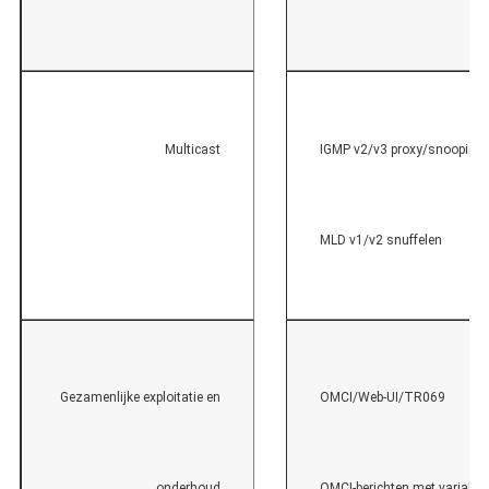
Multicast
IGMP v2/v3 proxy/snooping
MLD v1/v2 snuffelen
Gezamenlijke exploitatie en
OMCI/Web-UI/TR069
onderhoud
OMCI-berichten met variabel