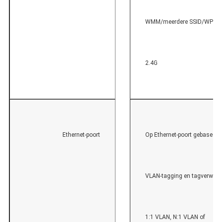
WMM/meerdere SSID/WPS
2.4G
Ethernet-poort
Op Ethernet-poort gebaseerd
VLAN-tagging en tagverwijde
1:1 VLAN, N:1 VLAN of