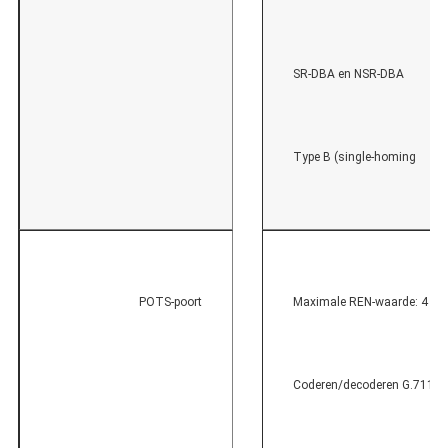
SR-DBA en NSR-DBA
Type B (single-homing
POTS-poort
Maximale REN-waarde: 4
Coderen/decoderen G.711A/