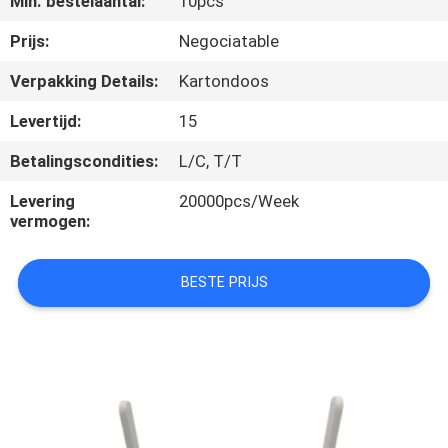
Min. bestelaantal:
10pcs
CONTACTEER
ONS
Prijs:
Negociatable
Verpakking Details:
Kartondoos
VERZOEK
Levertijd:
15
OM
Betalingscondities:
L/C, T/T
EEN
Levering
20000pcs/Week
CITAAT
vermogen:
SITEMAP
BESTE PRIJS
PRIVACY
POLICY