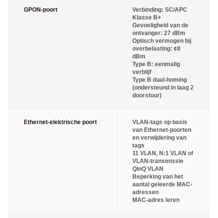
GPON-poort
Verbinding: SC/APC
Klasse B+
Gevoeligheid van de
ontvanger: 27 dBm
Optisch vermogen bij
overbelasting: ¢8
dBm
Type B: eenmalig
verblijf
Type B dual-homing
(ondersteund in laag 2
doorstuur)
Ethernet-elektrische poort
VLAN-tags op basis
van Ethernet-poorten
en verwijdering van
tags
11 VLAN, N:1 VLAN of
VLAN-transmissie
QinQ VLAN
Beperking van het
aantal geleerde MAC-
adressen
MAC-adres leren