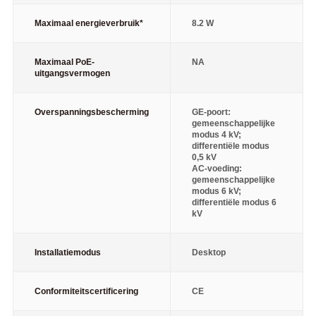
Maximaal energieverbruik*
8.2 W
Maximaal PoE-
NA
uitgangsvermogen
Overspanningsbescherming
GE-poort:
gemeenschappelijke
modus 4 kV;
differentiële modus
0,5 kV
AC-voeding:
gemeenschappelijke
modus 6 kV;
differentiële modus 6
kV
Installatiemodus
Desktop
Conformiteitscertificering
CE