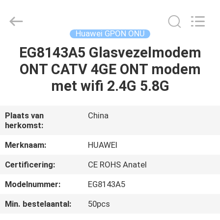
HONGKING
INDUSTRIAL
CO.,
LIMITED.
All
Huawei GPON ONU
Rights
Reserved.
EG8143A5 Glasvezelmodem
HUIS
ONT CATV 4GE ONT modem
PRODUCTEN
met wifi 2.4G 5.8G
ONGEVEER
Plaats van
China
herkomst:
ONS
Merknaam:
HUAWEI
FABRIEKSREIS
Certificering:
CE ROHS Anatel
Modelnummer:
EG8143A5
KWALITEITSCONTROLE
Min. bestelaantal:
50pcs