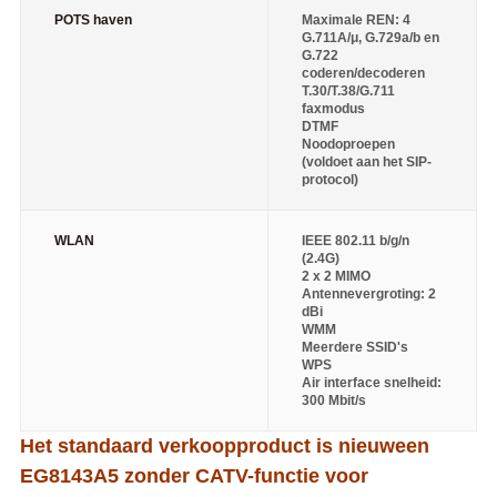
POTS haven
Maximale REN: 4
G.711A/μ, G.729a/b en
G.722
coderen/decoderen
T.30/T.38/G.711
faxmodus
DTMF
Noodoproepen
(voldoet aan het SIP-
protocol)
WLAN
IEEE 802.11 b/g/n
(2.4G)
2 x 2 MIMO
Antennevergroting: 2
dBi
WMM
Meerdere SSID's
WPS
Air interface snelheid:
300 Mbit/s
Het standaard verkoopproduct is nieuw
een
EG8143A5 zonder CATV-functie voor