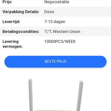
CONTACTEER
Prijs:
Negociatable
ONS
Verpakking Details:
Doos
Levertijd:
7-15 dagen
VERZOEK
Betalingscondities:
T/T, Western Union
OM
Levering
10000PCS/WEEK
EEN
vermogen:
CITAAT
BESTE PRIJS
SITEMAP
PRIVACY
POLICY