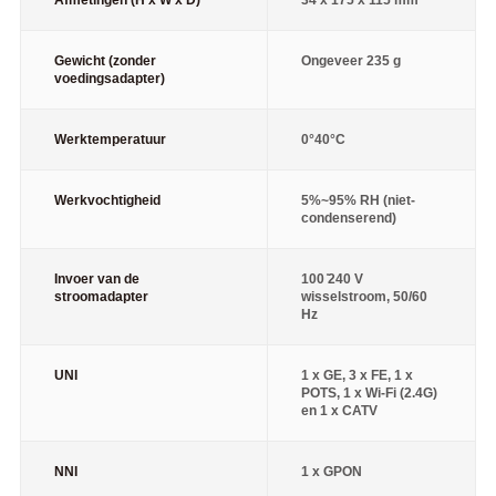
Gewicht (zonder
Ongeveer 235 g
voedingsadapter)
Werktemperatuur
0°40°C
Werkvochtigheid
5%~95% RH (niet-
condenserend)
Invoer van de
100 ̊240 V
stroomadapter
wisselstroom, 50/60
Hz
UNI
1 x GE, 3 x FE, 1 x
POTS, 1 x Wi-Fi (2.4G)
en 1 x CATV
NNI
1 x GPON