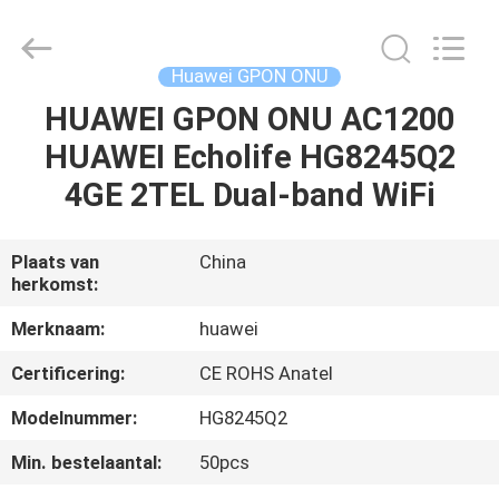
HONGKING
INDUSTRIAL
CO.,
LIMITED.
All
Huawei GPON ONU
Rights
Reserved.
HUAWEI GPON ONU AC1200
HUIS
HUAWEI Echolife HG8245Q2
PRODUCTEN
4GE 2TEL Dual-band WiFi
ONGEVEER
Plaats van
China
herkomst:
ONS
Merknaam:
huawei
FABRIEKSREIS
Certificering:
CE ROHS Anatel
Modelnummer:
HG8245Q2
KWALITEITSCONTROLE
Min. bestelaantal:
50pcs