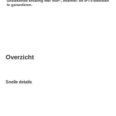
uitstekende ervaring met VoIP-, Internet- en IPTV-diensten 
te garanderen.
Overzicht
Snelle details