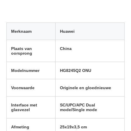
Merknaam
Huawei
Plaats van 
China
oorsprong
Modelnummer
HG8245Q2 ONU
Voorwaarde
Originele en gloednieuwe
Interface met 
SC/UPC/APC Dual 
glasvezel
mode/Single mode
Afmeting
25x19x3,5 cm