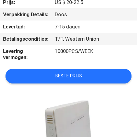
CONTACTEER
Prijs:
US $ 20-22.5
ONS
Verpakking Details:
Doos
Levertijd:
7-15 dagen
VERZOEK
Betalingscondities:
T/T, Western Union
OM
Levering
10000PCS/WEEK
EEN
vermogen:
CITAAT
BESTE PRIJS
SITEMAP
PRIVACY
POLICY