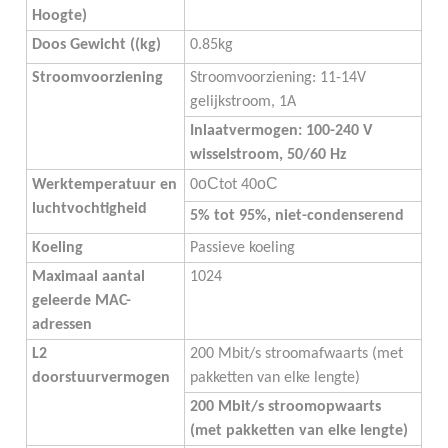
Hoogte)
Doos Gewicht ((kg)
0.85kg
Stroomvoorziening
Stroomvoorziening: 11-14V 
gelijkstroom, 1A
Inlaatvermogen: 100-240 V 
wisselstroom, 50/60 Hz
oC
oC
Werktemperatuur en 
0
tot 40
luchtvochtigheid
5% tot 95%, niet-condenserend
Koeling
Passieve koeling
Maximaal aantal 
1024
geleerde MAC-
adressen
L2 
200 Mbit/s stroomafwaarts (met 
doorstuurvermogen
pakketten van elke lengte)
200 Mbit/s stroomopwaarts 
(met pakketten van elke lengte)