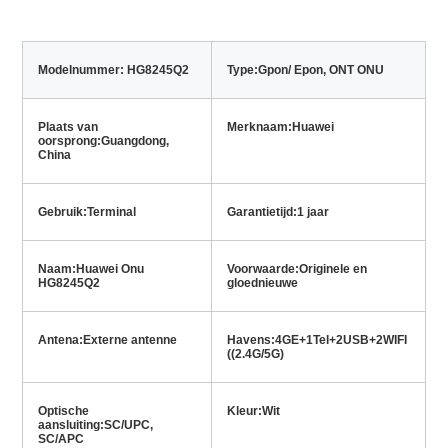
Modelnummer: HG8245Q2
Type:
Gpon/ Epon, ONT ONU
Plaats van 
Merknaam:
Huawei
oorsprong:
Guangdong, 
China
Gebruik:
Terminal
Garantietijd:
1 jaar
Naam:
Huawei Onu 
Voorwaarde:
Originele en 
HG8245Q2
gloednieuwe
Antena:
Externe antenne
Havens:
4GE+1Tel+2USB+2WIFI 
((2.4G/5G)
Optische 
Kleur:
Wit
aansluiting:
SC/UPC, 
SC/APC