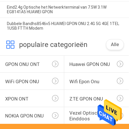
Eind2.4g Optische het Netwerkterminal van 7.5W 3.1W
EG8141A5 HUAWEI GPON
Dubbele Bandhs8546v5 HUAWEI GPON ONU 2.4G 5G 4GE 1TEL
1USB FTTH Modem
populaire categorieën
Alle
GPON ONU ONT
Huawei GPON ONU
WiFi GPON ONU
Wifi Epon Onu
XPON ONT
ZTE GPON ONU
Vezel Optische 
NOKIA GPON ONU
Einddoos