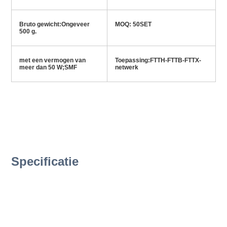
Bruto gewicht:
Ongeveer 
MOQ: 50
SET
500 g.
met een vermogen van 
Toepassing:
FTTH-FTTB-FTTX-
meer dan 50 W;
SMF
netwerk
Specificatie