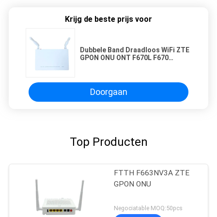
Krijg de beste prijs voor
Dubbele Band Draadloos WiFi ZTE
GPON ONU ONT F670L F670
Compatibel voor OLT
Doorgaan
Top Producten
FTTH F663NV3A ZTE
GPON ONU
Negociatable MOQ:50pcs