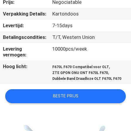
CONTACTEER
Prijs:
Negociatable
ONS
Verpakking Details:
Kartondoos
Levertijd:
7-15days
VERZOEK
Betalingscondities:
T/T, Western Union
OM
Levering
10000pcs/week
EEN
vermogen:
CITAAT
Hoog licht:
,
F670L F670 Compatibel voor OLT
,
ZTE GPON ONU ONT F670L F670
SITEMAP
Dubbele Band Draadloze OLT F670L F670
BESTE PRIJS
PRIVACY
POLICY