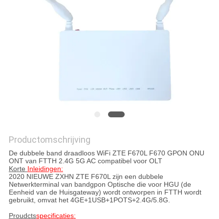
Productomschrijving
De dubbele band draadloos WiFi ZTE F670L F670 GPON ONU
ONT van FTTH 2.4G 5G AC compatibel voor OLT
Korte
Inleidingen:
2020 NIEUWE
ZXHN
ZTE
F670L
zijn een dubbele
Netwerkterminal van bandgpon Optische die voor HGU (de
Eenheid van
de
Huisgateway) wordt ontworpen in FTTH wordt
gebruikt, omvat het
4GE+1USB+1POTS+2.4G/5.8G
.
Proudcts
specificaties: