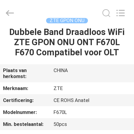
HONGKING
INDUSTRIAL
CO.,
LIMITED.
All
ZTE GPON ONU
Rights
Reserved.
Dubbele Band Draadloos WiFi
HUIS
ZTE GPON ONU ONT F670L
PRODUCTEN
F670 Compatibel voor OLT
ONGEVEER
Plaats van
CHINA
herkomst:
ONS
Merknaam:
ZTE
FABRIEKSREIS
Certificering:
CE ROHS Anatel
Modelnummer:
F670L
KWALITEITSCONTROLE
Min. bestelaantal:
50pcs