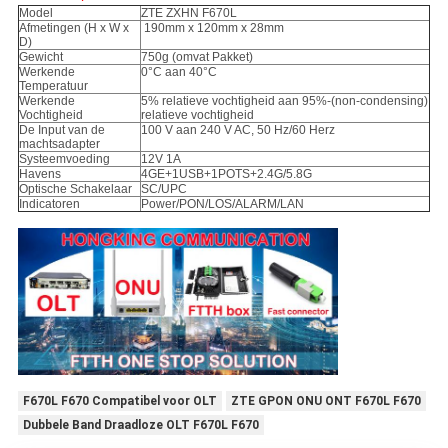
Model
ZTE ZXHN F670L
Afmetingen (H x W x
190mm x 120mm x 28mm
D)
Gewicht
750g (omvat Pakket)
Werkende
0°C aan 40°C
Temperatuur
Werkende
5% relatieve vochtigheid aan 95%-(non-condensing)
Vochtigheid
relatieve vochtigheid
De Input van de
100 V aan 240 V AC, 50 Hz/60 Herz
machtsadapter
Systeemvoeding
12V 1A
Havens
4GE+1USB+1POTS+2.4G/5.8G
Optische Schakelaar
SC/UPC
Indicatoren
Power/PON/LOS/ALARM/LAN
F670L F670 Compatibel voor OLT
ZTE GPON ONU ONT F670L F670
Dubbele Band Draadloze OLT F670L F670