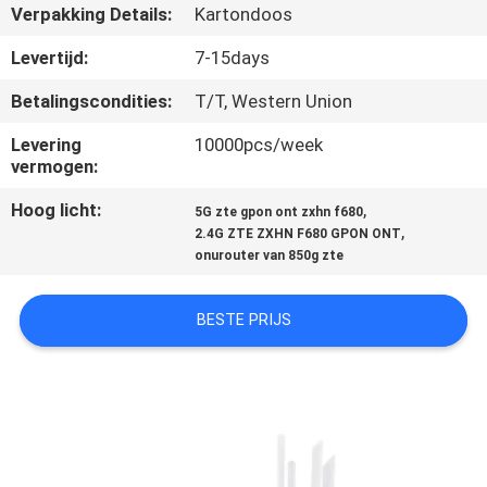
CONTACTEER
Verpakking Details:
Kartondoos
ONS
Levertijd:
7-15days
Betalingscondities:
T/T, Western Union
VERZOEK
Levering
10000pcs/week
OM
vermogen:
EEN
Hoog licht:
,
5G zte gpon ont zxhn f680
CITAAT
,
2.4G ZTE ZXHN F680 GPON ONT
onurouter van 850g zte
SITEMAP
BESTE PRIJS
PRIVACY
POLICY