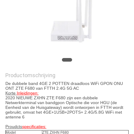
Productomschrijving
De dubbele band 4GE 2 POTTEN draadloos WiFi GPON ONU
ONT ZTE F680 van FTTH 2.4G 5G AC
Korte
Inleidingen:
2020 NIEUWE
ZXHN
ZTE
F680
zijn een dubbele
Netwerkterminal van bandgpon Optische die voor HGU (de
Eenheid van
de
Huisgateway) wordt ontworpen in FTTH wordt
gebruikt, omvat het
4GE+1USB+2POTS+ 2.4G/5.8G WiFi met
antenne 6
Proudcts
specificaties:
Model
ZTE ZXHN F680