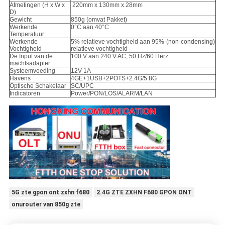
Afmetingen (H x W x
220mm x 130mm x 28mm
D)
Gewicht
850g (omvat Pakket)
Werkende
0°C aan 40°C
Temperatuur
Werkende
5% relatieve vochtigheid aan 95%-(non-condensing)
Vochtigheid
relatieve vochtigheid
De Input van de
100 V aan 240 V AC, 50 Hz/60 Herz
machtsadapter
Systeemvoeding
12V 1A
Havens
4GE+1USB+2POTS+2.4G/5.8G
Optische Schakelaar
SC/UPC
Indicatoren
Power/PON/LOS/ALARM/LAN
5G zte gpon ont zxhn f680
2.4G ZTE ZXHN F680 GPON ONT
onurouter van 850g zte