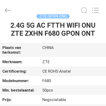
HONGKING
INDUSTRIAL
CO.,
LIMITED.
All
ZTE GPON ONU
Rights
Reserved.
2.4G 5G AC FTTH WIFI ONU
HUIS
ZTE ZXHN F680 GPON ONT
PRODUCTEN
Plaats van
CHINA
herkomst:
ONGEVEER
ONS
Merknaam:
ZTE
Certificering:
CE ROHS Anatel
FABRIEKSREIS
Modelnummer:
F680
Min. bestelaantal:
50pcs
KWALITEITSCONTROLE
Prijs:
Negociatable