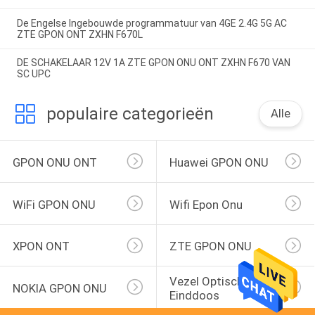
De Engelse Ingebouwde programmatuur van 4GE 2.4G 5G AC
ZTE GPON ONT ZXHN F670L
DE SCHAKELAAR 12V 1A ZTE GPON ONU ONT ZXHN F670 VAN
SC UPC
populaire categorieën
Alle
GPON ONU ONT
Huawei GPON ONU
WiFi GPON ONU
Wifi Epon Onu
XPON ONT
ZTE GPON ONU
Vezel Optische 
NOKIA GPON ONU
Einddoos