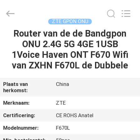
HONGKING
INDUSTRIAL
CO.,
LIMITED.
All
ZTE GPON ONU
Rights
Reserved.
Router van de de Bandgpon
HUIS
ONU 2.4G 5G 4GE 1USB
PRODUCTEN
1Voice Haven ONT F670 Wifi
van ZXHN F670L de Dubbele
ONGEVEER
ONS
Plaats van
China
herkomst:
FABRIEKSREIS
Merknaam:
ZTE
Certificering:
CE ROHS Anatel
KWALITEITSCONTROLE
Modelnummer:
F670L