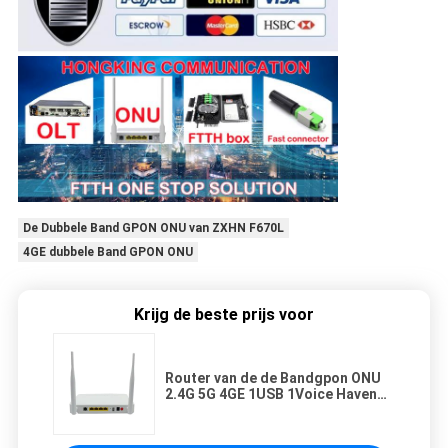
De Dubbele Band GPON ONU van ZXHN F670L
4GE dubbele Band GPON ONU
Krijg de beste prijs voor
Router van de de Bandgpon ONU
2.4G 5G 4GE 1USB 1Voice Haven
ONT F670 Wifi van ZXHN F670L de
Dubbele