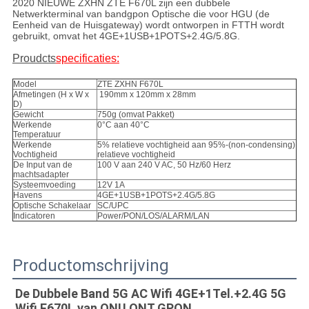
2020 NIEUWE ZXHN ZTE F670L zijn een dubbele
Netwerkterminal van bandgpon Optische die voor HGU (de
Eenheid van de Huisgateway) wordt ontworpen in FTTH wordt
gebruikt, omvat het 4GE+1USB+1POTS+2.4G/5.8G.
Proudcts
specificaties:
Model
ZTE ZXHN F670L
Afmetingen (H x W x
190mm x 120mm x 28mm
D)
Gewicht
750g (omvat Pakket)
Werkende
0°C aan 40°C
Temperatuur
Werkende
5% relatieve vochtigheid aan 95%-(non-condensing)
Vochtigheid
relatieve vochtigheid
De Input van de
100 V aan 240 V AC, 50 Hz/60 Herz
machtsadapter
Systeemvoeding
12V 1A
Havens
4GE+1USB+1POTS+2.4G/5.8G
Optische Schakelaar
SC/UPC
Indicatoren
Power/PON/LOS/ALARM/LAN
Productomschrijving
De Dubbele Band 5G AC Wifi 4GE+1Tel.+2.4G 5G 
Wifi F670L van ONU ONT GPON