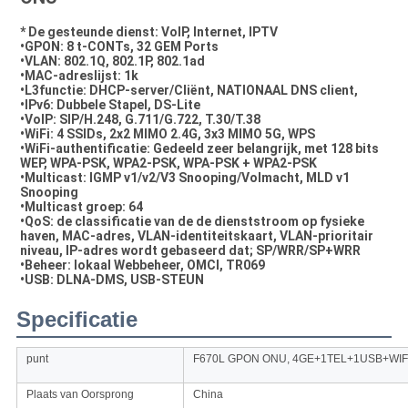
* De gesteunde dienst: VoIP, Internet, IPTV
•GPON: 8 t-CONTs, 32 GEM Ports
•VLAN: 802.1Q, 802.1P, 802.1ad
•MAC-adreslijst: 1k
•L3functie: DHCP-server/Cliënt, NATIONAAL DNS client,
•IPv6: Dubbele Stapel, DS-Lite
•VoIP: SIP/H.248, G.711/G.722, T.30/T.38
•WiFi: 4 SSIDs, 2x2 MIMO 2.4G, 3x3 MIMO 5G, WPS
•WiFi-authentificatie: Gedeeld zeer belangrijk, met 128 bits 
WEP, WPA-PSK, WPA2-PSK, WPA-PSK + WPA2-PSK
•Multicast: IGMP v1/v2/V3 Snooping/Volmacht, MLD v1 
Snooping
•Multicast groep: 64
•QoS: de classificatie van de de dienststroom op fysieke 
haven, MAC-adres, VLAN-identiteitskaart, VLAN-prioritair 
niveau, IP-adres wordt gebaseerd dat; SP/WRR/SP+WRR
•Beheer: lokaal Webbeheer, OMCI, TR069
•USB: DLNA-DMS, USB-STEUN
Specificatie
punt
F670L GPON ONU, 4GE+1TEL+1USB+WIFI 
Plaats van Oorsprong
China