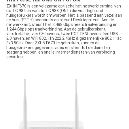
ZXHN F670 is een volgzame optische het netwerkterminal van 
itu-t G.984 en van itu-t G.988 (ONT) die voor high-end 
huisgebruikers wordt ontworpen. Het is passend aan vezel aan 
de huis (FTTH) scenario's en steunt Desktopsteun. Aan de 
netwerkkant, steunt het 2,488 Gbps neerstraalverbinding en 
1,244 Gbps opstraalverbinding. Aan de gebruikerskant, 
verstrekt het vier GE-havens, twee POTTENhavens, één USB 
2,0 haven, en WiFi 802.11n 2x2 2.4GHz & gezamenlijke 802.11ac 
3x3 5GHz. Door ZXHN F670 te gebruiken, kunnen de 
huisgebruikers gegevens, video en stem tot de diensten 
toegang hebben, en snelle internetdiensten-van verbinding 
genieten.