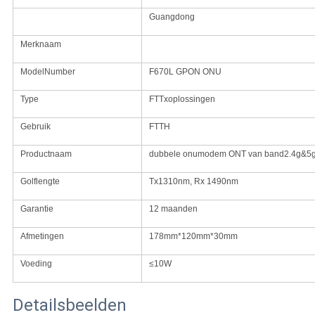
Guangdong
Merknaam
ModelNumber
F670L GPON ONU
Type
FTTxoplossingen
Gebruik
FTTH
Productnaam
dubbele onumodem ONT van band2.4g&5g 
Golflengte
Tx1310nm, Rx 1490nm
Garantie
12 maanden
Afmetingen
178mm*120mm*30mm
Voeding
≤10W
Detailsbeelden