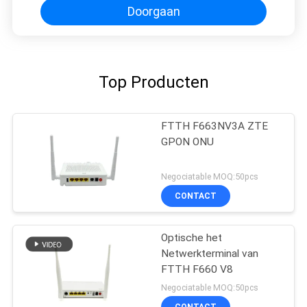
Doorgaan
Top Producten
FTTH F663NV3A ZTE
GPON ONU
Negociatable MOQ:50pcs
CONTACT
Optische het
Netwerkterminal van
FTTH F660 V8
Negociatable MOQ:50pcs