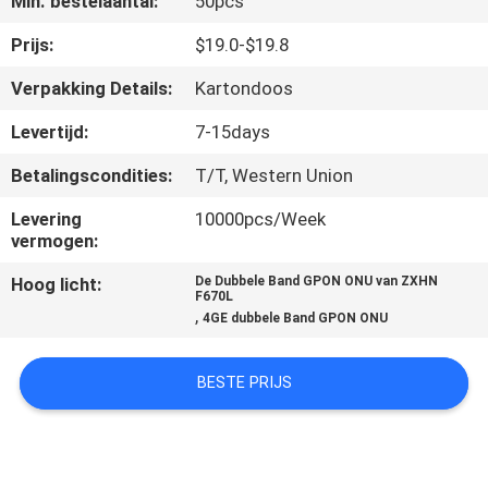
Min. bestelaantal:
50pcs
CONTACTEER
ONS
Prijs:
$19.0-$19.8
Verpakking Details:
Kartondoos
VERZOEK
Levertijd:
7-15days
OM
Betalingscondities:
T/T, Western Union
EEN
Levering
10000pcs/Week
CITAAT
vermogen:
Hoog licht:
De Dubbele Band GPON ONU van ZXHN
SITEMAP
F670L
,
4GE dubbele Band GPON ONU
PRIVACY
BESTE PRIJS
POLICY