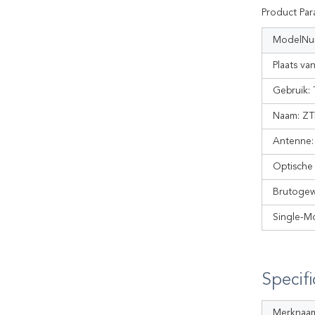
Product Par
ModelNu
Plaats va
Gebruik:
Naam:
ZT
Antenne:
Optische
Brutogew
Single-M
Specifi
Merknaa