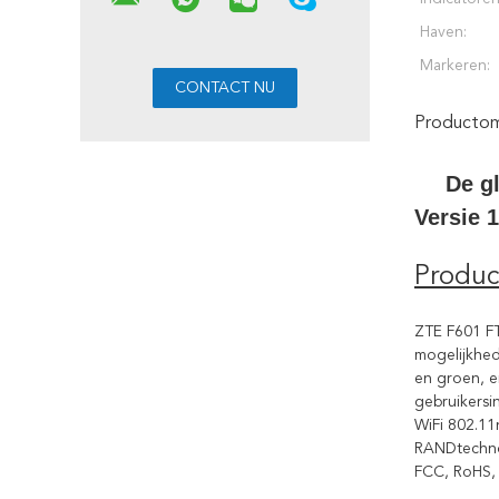
Haven:
Markeren:
Productoms
De g
Versie
Produc
ZTE F601 FT
mogelijkhed
en groen, e
gebruikersi
WiFi 802.11
RANDtechnol
FCC, RoHS, 