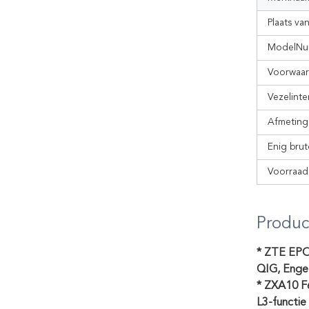
Plaats v
ModelNu
Voorwaa
Vezelinte
Afmeting
Enig bru
Voorraads
Produc
* ZTE EP
QIG, Enge
* ZXA10 F6
L3-functie