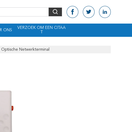
VERZOEK OM EEN CITAA
R ONS
T
ptische Netwerkterminal