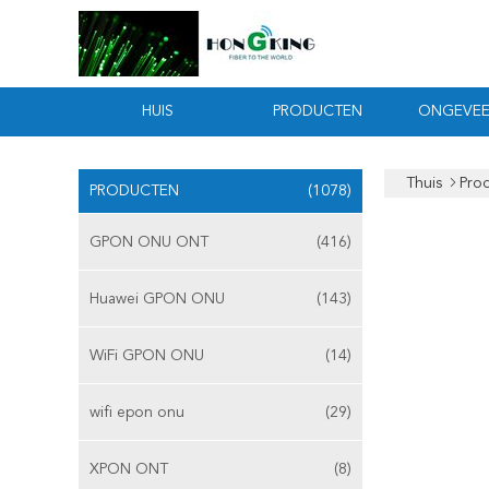
HUIS
PRODUCTEN
ONGEVEE
Thuis
Pro
PRODUCTEN
(1078)
GPON ONU ONT
(416)
Huawei GPON ONU
(143)
WiFi GPON ONU
(14)
wifi epon onu
(29)
XPON ONT
(8)