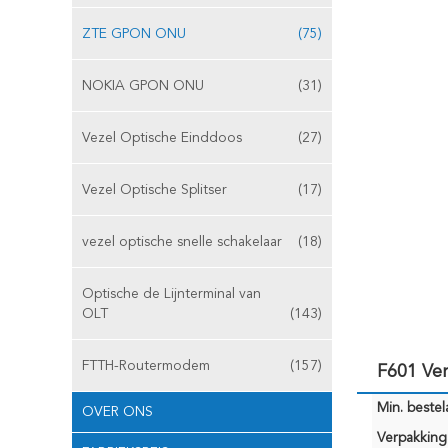
ZTE GPON ONU
(75)
NOKIA GPON ONU
(31)
Vezel Optische Einddoos
(27)
Vezel Optische Splitser
(17)
vezel optische snelle schakelaar
(18)
Optische de Lijnterminal van
OLT
(143)
FTTH-Routermodem
(157)
F601 Ve
Min. bestela
OVER ONS
Verpakking 