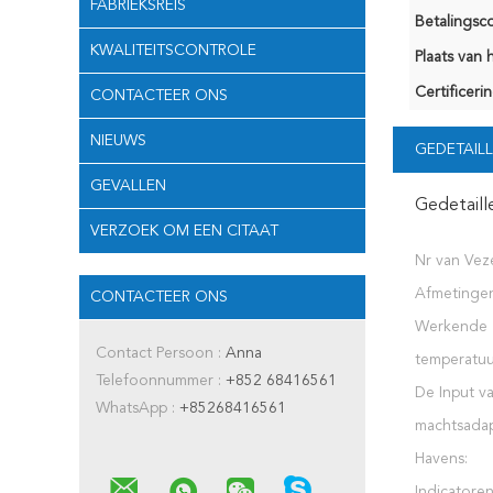
FABRIEKSREIS
Betalingsco
KWALITEITSCONTROLE
Plaats van 
Certificerin
CONTACTEER ONS
NIEUWS
GEDETAILL
GEVALLEN
Gedetaill
VERZOEK OM EEN CITAAT
Nr van Veze
Afmetingen
CONTACTEER ONS
Werkende
Contact Persoon :
Anna
temperatuu
Telefoonnummer :
+852 68416561
De Input v
WhatsApp :
+85268416561
machtsadap
Havens:
Indicatoren