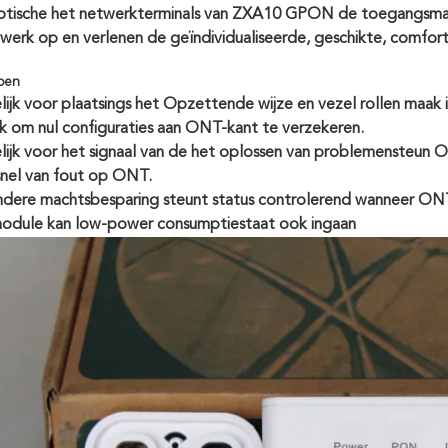
optische het netwerkterminals van ZXA10 GPON de toegangsmater
twerk op en verlenen de geïndividualiseerde, geschikte, comfort
pen
ijk voor plaatsings het Opzettende wijze en vezel rollen maak i
k om nul configuraties aan ONT-kant te verzekeren.
ijk voor het signaal van de het oplossen van problemensteun O
snel van fout op ONT.
ndere machtsbesparing steunt status controlerend wanneer ONT 
module kan low-power consumptiestaat ook ingaan