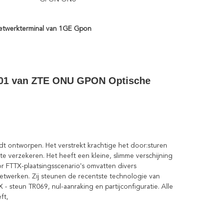
etwerkterminal van 1GE Gpon
F601 van ZTE ONU GPON Optische
 ontworpen. Het verstrekt krachtige het door:sturen
 verzekeren. Het heeft een kleine, slimme verschijning
FTTX-plaatsingsscenario's omvatten divers
snetwerken. Zij steunen de recentste technologie van
teun TR069, nul-aanraking en partijconfiguratie. Alle
ft,