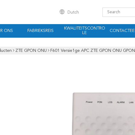
Dutch
KWALITEITSCONTRO
R ONS
FABRIEKSREIS
CONTACTEE
LE
ducten
ZTE GPON ONU
F601 Versie1ge APC ZTE GPON ONU GPON O