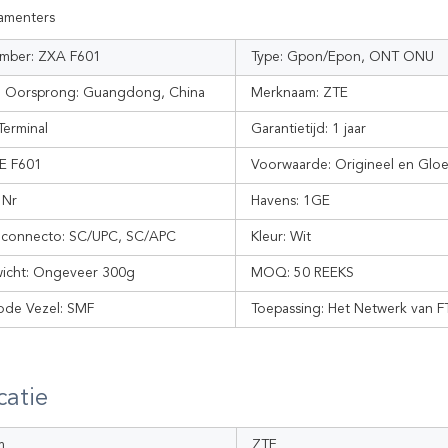
amenters
mber: ZXA F601
Type:
Gpon/Epon, ONT ONU
n Oorsprong:
Guangdong, China
Merknaam:
ZTE
Terminal
Garantietijd:
1 jaar
E F601
Voorwaarde:
Origineel en Glo
 Nr
Havens: 1
GE
 connecto:
SC/UPC, SC/APC
Kleur:
Wit
icht:
Ongeveer 300g
MOQ: 50
REEKS
ode Vezel:
SMF
Toepassing:
Het Netwerk van 
catie
m
ZTE