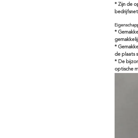
* Zijn de 
bedrijfsne
Eigenschap
* Gemakkel
gemakkelij
* Gemakkel
de plaats 
* De bijzo
optische 