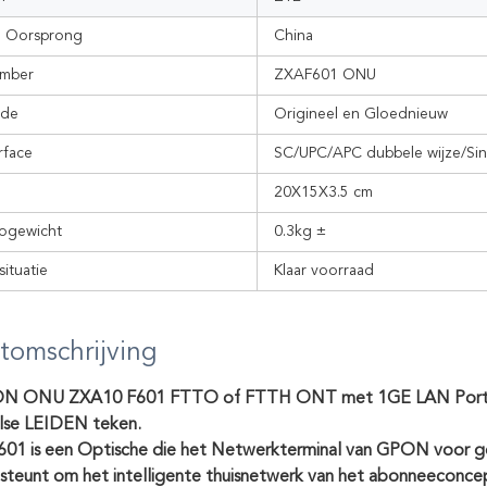
an Oorsprong
China
mber
ZXAF601 ONU
rde
Origineel en Gloednieuw
rface
SC/UPC/APC dubbele wijze/Sin
20X15X3.5 cm
togewicht
0.3kg ±
ituatie
Klaar voorraad
tomschrijving
ON ONU ZXA10 F601 FTTO of FTTH ONT met 1GE LAN Port. E
lse LEIDEN teken.
01 is een Optische die het Netwerkterminal van GPON voor g
 steunt om het intelligente thuisnetwerk van het abonneeconce