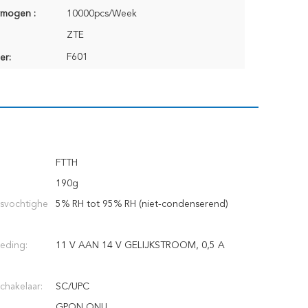
rmogen :
10000pcs/Week
ZTE
F601
er:
FTTH
190g
gsvochtighe
5% RH tot 95% RH (niet-condenserend)
eding:
11 V AAN 14 V GELIJKSTROOM, 0,5 A
chakelaar:
SC/UPC
GPON ONU