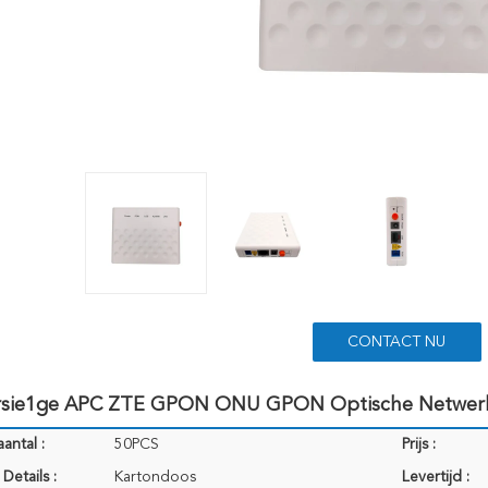
CONTACT NU
rsie1ge APC ZTE GPON ONU GPON Optische Netwerk
antal :
50PCS
Prijs :
Details :
Kartondoos
Levertijd :