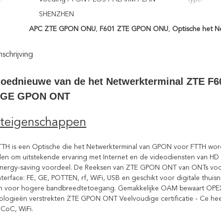
SHENZHEN
APC ZTE GPON ONU
,
F601 ZTE GPON ONU
,
Optische het N
chrijving
loednieuwe van de het Netwerkterminal ZTE 
 1GE GPON ONT
teigenschappen
TH is een Optische die het Netwerkterminal van GPON voor FTTH wordt
en om uitstekende ervaring met Internet en de videodiensten van HD te
nergy-saving voordeel. De Reeksen van ZTE GPON ONT van ONTs voor 
nterface: FE, GE, POTTEN, rf, WiFi, USB en geschikt voor digitale thui
n voor hogere bandbreedtetoegang. Gemakkelijke OAM bewaart OPEX - s
ogieën verstrekten ZTE GPON ONT Veelvoudige certificatie - Ce hee
CoC, WiFi.