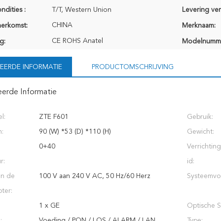
ndities :
T/T, Western Union
Levering ve
CHINA
herkomst:
Merknaam:
CE ROHS Anatel
g:
Modelnumm
EERDE INFORMATIE
PRODUCTOMSCHRIJVING
eerde Informatie
l:
ZTE F601
Gebruik:
:
90 (W) *53 (D) *110 (H)
Gewicht:
0+40
Verrichtin
r:
id:
an de
100 V aan 240 V AC, 50 Hz/60 Herz
Systeemvo
ter:
1 x GE
Optische S
:
Voeding / PON / LOS / ALARM / LAN
Type: