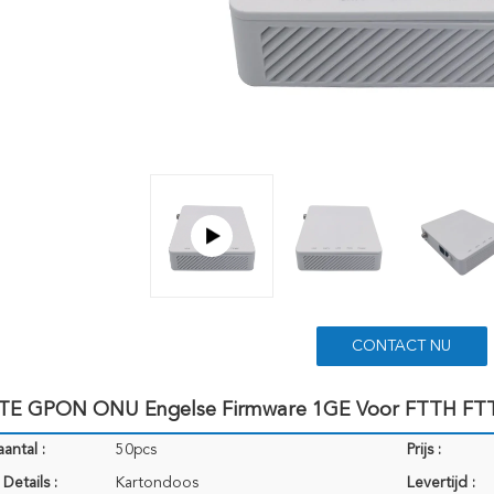
CONTACT NU
TE GPON ONU Engelse Firmware 1GE Voor FTTH FT
antal :
50pcs
Prijs :
Details :
Kartondoos
Levertijd :