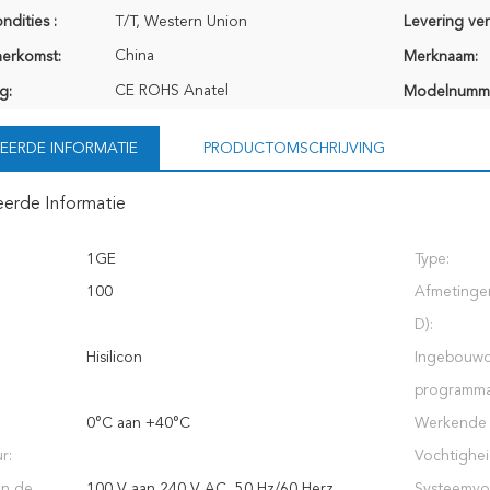
ndities :
T/T, Western Union
Levering ve
China
herkomst:
Merknaam:
CE ROHS Anatel
g:
Modelnumm
EERDE INFORMATIE
PRODUCTOMSCHRIJVING
eerde Informatie
1GE
Type:
100
Afmetingen
D):
Hisilicon
Ingebouw
programma
0°C aan +40°C
Werkende
r:
Vochtighei
an de
100 V aan 240 V AC, 50 Hz/60 Herz
Systeemvo