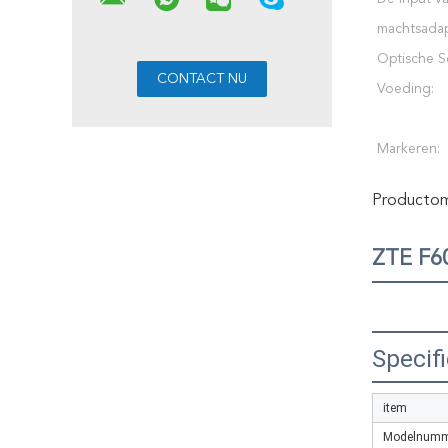
machtsadap
Optische S
Voeding:
Markeren:
Productoms
ZTE F
Specifi
item
Modelnumm