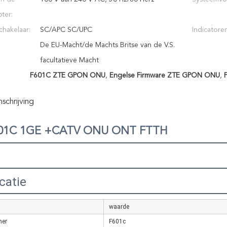
ter:
chakelaar:
SC/APC SC/UPC
Indicatoren
De EU-Macht/de Machts Britse van de V.S.
facultatieve Macht
F601C ZTE GPON ONU
,
Engelse Firmware ZTE GPON ONU
,
chrijving
601C 1GE +CATV ONU ONT FTTH
catie
waarde
er
F601c