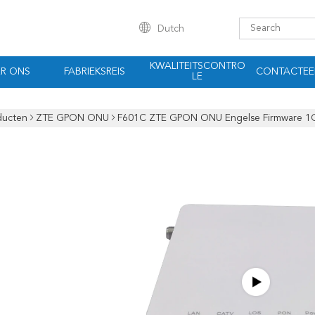
Dutch
KWALITEITSCONTRO
R ONS
FABRIEKSREIS
CONTACTEE
LE
ducten
ZTE GPON ONU
F601C ZTE GPON ONU Engelse Firmware 1G