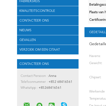
FABRIEKSREIS
Betalingsco
KWALITEITSCONTROLE
Plaats van 
Certificerin
CONTACTEER ONS
NIEUWS
GEDETAILL
GEVALLEN
Gedetaill
VERZOEK OM EEN CITAAT
Havens:
Gewicht:
CONTACTEER ONS
Contact Persoon :
Anna
Chipset:
Telefoonnummer :
+852 68416561
WhatsApp :
+85268416561
Werkende
Temperatuu
De Input v