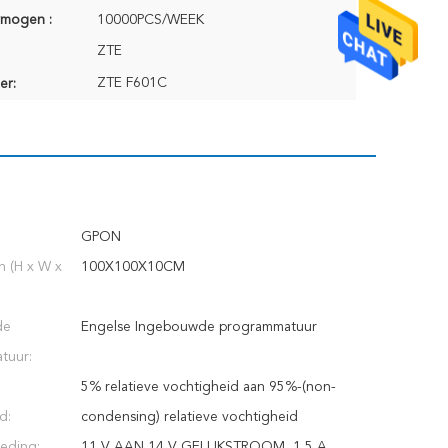
rmogen :
10000PCS/WEEK
ZTE
ZTE F601C
er:
GPON
 (H x W x
100X100X10CM
de
Engelse Ingebouwde programmatuur
tuur:
5% relatieve vochtigheid aan 95%-(non-
d:
condensing) relatieve vochtigheid
eding:
11 V AAN 14 V GELIJKSTROOM, 1,5 A