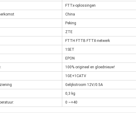
FTTx-oplossingen
herkomst
China
Peking
ZTE
FTTH FTTB FTTX-netwerk
1SET
EPON
:
100% origineel en gloednieuw!
1GE+1CATV
ziening
Gelijkstroom 12V/0.5A
0,3 kg
peratuur:
0 ~+40