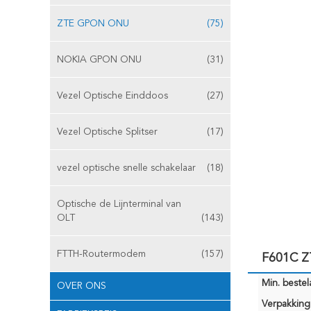
ZTE GPON ONU
(75)
NOKIA GPON ONU
(31)
Vezel Optische Einddoos
(27)
Vezel Optische Splitser
(17)
vezel optische snelle schakelaar
(18)
Optische de Lijnterminal van
OLT
(143)
FTTH-Routermodem
(157)
F601C Z
Min. bestela
OVER ONS
Verpakking 