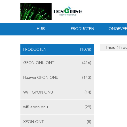
HUIS
PRODUCTEN
ONGEVEE
Thuis
Pro
PRODUCTEN
(1078)
GPON ONU ONT
(416)
Huawei GPON ONU
(143)
WiFi GPON ONU
(14)
wifi epon onu
(29)
XPON ONT
(8)