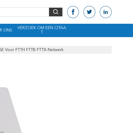
VERZOEK OM EEN CITAA
R ONS
T
E Voor FTTH FTTB FTTX-Netwerk